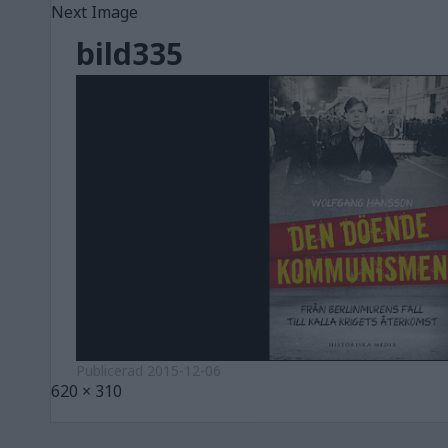
Next Image
bild335
Publicerad
2015-12-06
Full
620 × 310
size