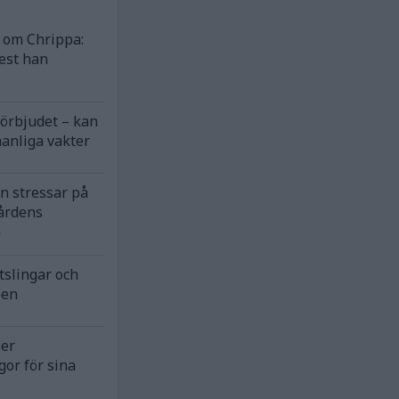
om Chrippa:
est han
förbjudet – kan
anliga vakter
n stressar på
årdens
n
tslingar och
pen
ser
gor för sina