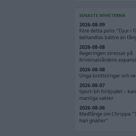
SENASTE NYHETERNA
2026-08-09
Före detta polis: ”Djur i
behandlas bättre än fån
2026-08-08
Regeringen stressar på
Kriminalvårdens expans
2026-08-08
Unga brottslingar och v
2026-08-07
Sport-bh förbjudet – ka
manliga vakter
2026-08-06
Medfånge om Chrippa: ”
han gnäller”