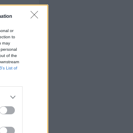
mation
sonal or
ets bevakning av
ection to
en
ou may
 personal
out of the
 downstream
ETS
B’s List of
Anstalten
n Johannesberg