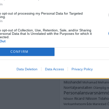
Anstalten Kum
In
Anstalten Rö
Norrtälje
Anstalten Salberga
Sagsjön
to opt-out of processing my Personal Data for Targeted
ing.
Anstalten Skänni
Saltvik
In
Tidaholm
Anstalten Västervik
Dubbe
o opt-out of Collection, Use, Retention, Sale, and/or Sharing
ungdomsavdelningar
ersonal Data that Is Unrelated with the Purposes for which it
Dödsfall
Fotboja
Estland
frim
lected.
Glenn Zetterlind
G
Out
Strömmer
Göteborgshäkt
CONFIRM
Hallanstalten
Häkte
Häk
JO
Jesper Hansson
JK
Justitieombudsmannen
Data Deletion
Data Access
Privacy Policy
Kumlaanstalten
Mes
Misshandel
Mohamad Mehan
Norrtäljeanstalten
Olämplig re
Personalansvarsnämn
Ricard Nilsson
Tidaho
Nilsson
Verksamhetsområde Mariestad