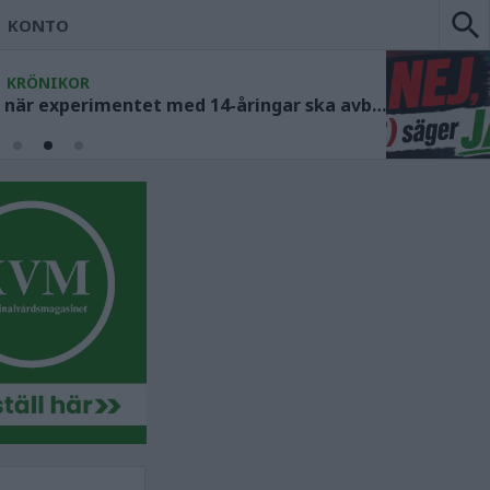
KONTO
KRÖNIKOR
Socialdemokraterna måste ange när experimentet med 14-åringar ska avbrytas