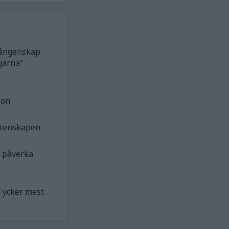
 fångenskap
garna”
ion
etenskapen
n påverka
Tycker mest