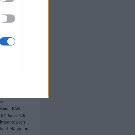
la
Anstalten
djan
Anstalten
Anstalten
Anstalten
nge
Barn- och
 Norra
lbeläggning
ärken
Fängelse
unnar
et
tet Göteborg
Kriminalvården
t lästa
na
PAN
lation
den
Ricard A R
lmsanstalten
Överbeläggning