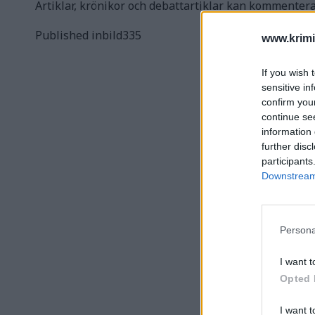
Artiklar, krönikor och debattartiklar kan kommenter
Inläggsnavigering
Published in
bild335
www.krimi
If you wish 
sensitive in
confirm you
continue se
information 
further disc
participants
Downstream 
Persona
I want t
Opted 
I want t