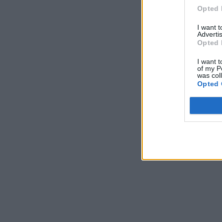
Opted 
I want 
Advertis
Opted 
I want t
of my P
was col
Opted 