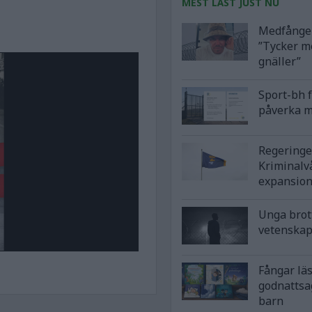
MEST LÄST JUST NU
Medfånge 
”Tycker m
gnäller”
Sport-bh 
påverka m
Regeringe
Kriminalv
expansio
Unga brot
vetenska
Fångar lä
godnattsa
barn