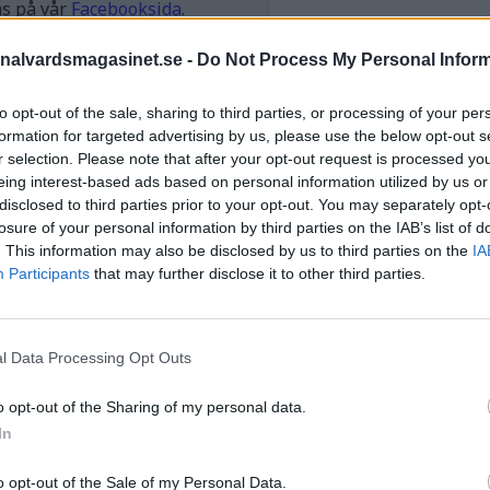
as på vår
Facebooksida
.
nalvardsmagasinet.se -
Do Not Process My Personal Infor
STÖD OSS
to opt-out of the sale, sharing to third parties, or processing of your per
Stöd Kriminalvårdsmagasin
formation for targeted advertising by us, please use the below opt-out s
Kriminalvård
r selection. Please note that after your opt-out request is processed y
eing interest-based ads based on personal information utilized by us or
disclosed to third parties prior to your opt-out. You may separately opt-
PRENUMERERA PÅ
losure of your personal information by third parties on the IAB’s list of
KRIMINALVÅRDSMAGASIN
. This information may also be disclosed by us to third parties on the
IA
NYHETSBREV
Participants
that may further disclose it to other third parties.
l Data Processing Opt Outs
ÄMNESORD
o opt-out of the Sharing of my personal data.
Anstalten Borås
Anstalten Fosie
In
Hall
Anstalten Hällby
Anstalte
o opt-out of the Sale of my Personal Data.