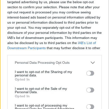
targeted advertising by us, please use the below opt-out
Åtta döda intagna på
section to confirm your selection. Please note that after your
fyra månader
opt-out request is processed you may continue seeing
interest-based ads based on personal information utilized by
Under de senaste fyra månaderna har åtta
us or personal information disclosed to third parties prior to
intagna avlidit i svenska häkten och anstalter.
your opt-out. You may separately opt-out of the further
disclosure of your personal information by third parties on the
IAB’s list of downstream participants. This information may
also be disclosed by us to third parties on the
IAB’s List of
Downstream Participants
that may further disclose it to other
third parties.
Personal Data Processing Opt Outs
I want to opt-out of the Sharing of my
personal data.
Opted In
I want to opt-out of the Sale of my
Personal Data.
Högsta chefen på
Opted In
Göteborgshäktet tagen
I want to opt-out of processing my
Personal Data for Targeted Advertising.