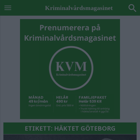
Kriminalvårdsmagasinet
ETIKETT:
HÄKTET GÖTEBORG