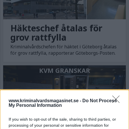
Häkteschef åtalas för
grov rattfylla
Kriminalvårdschefen för häktet i Göteborg åtalas
för grov rattfylla, rapporterar Göteborgs-Posten.
KVM GRANSKAR
www.kriminalvardsmagasinet.se -
Do Not Process
My Personal Information
If you wish to opt-out of the sale, sharing to third parties, or
processing of your personal or sensitive information for