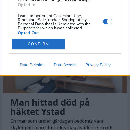
ur tjänst
Opted In
Kriminalvårdschefen på häktet Göteborg blev
I want to opt-out of Collection, Use,
under torsdagen avstängd.
Retention, Sale, and/or Sharing of my
Personal Data that Is Unrelated with the
Purposes for which it was collected.
Opted Out
CONFIRM
Data Deletion
Data Access
Privacy Policy
Man hittad död på
häktet Ystad
En man som under gårdagen bedömts vara
skyldig till mord, hittades idag avliden i sin cell.