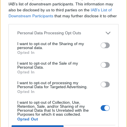
Kriminalvården ska alltså bryta den onda cirkeln
IAB’s list of downstream participants. This information may
– eller?
also be disclosed by us to third parties on the
IAB’s List of
Downstream Participants
that may further disclose it to other
third parties.
Personal Data Processing Opt Outs
I want to opt-out of the Sharing of my
personal data.
Opted In
I want to opt-out of the Sale of my
Personal Data.
Opted In
I want to opt-out of processing my
Kriminalvårdare
Personal Data for Targeted Advertising.
Opted In
misstänks för
I want to opt-out of Collection, Use,
misshandel av kollega
Retention, Sale, and/or Sharing of my
Personal Data that Is Unrelated with the
Purposes for which it was collected.
En manlig kriminalvårdare misstänks för att ha
Opted Out
tagit ett stryptag på en kvinnlig kollega i