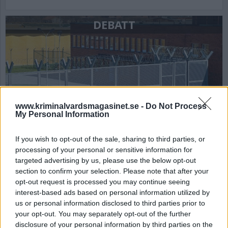
DEBATT
www.kriminalvardsmagasinet.se -
Do Not Process
My Personal Information
Bryter Kriminalvården
If you wish to opt-out of the sale, sharing to third parties, or
processing of your personal or sensitive information for
den onda cirkeln?
targeted advertising by us, please use the below opt-out
section to confirm your selection. Please note that after your
Som det gamla uttrycket lyder: Lås in skurken och
opt-out request is processed you may continue seeing
kasta bort nyckeln, blir synsättet en aning
interest-based ads based on personal information utilized by
märkligt. Inte för att det myntades tidigt 1900-tal
us or personal information disclosed to third parties prior to
utan för att Kriminalvården har som uttalat mål:
your opt-out. You may separately opt-out of the further
Att vi ska komma ”bättre ut” än vi åkte in.
disclosure of your personal information by third parties on the