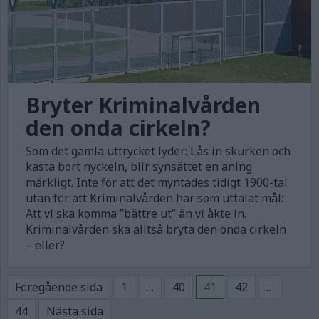
Bryter Kriminalvården
den onda cirkeln?
Som det gamla uttrycket lyder: Lås in skurken och
kasta bort nyckeln, blir synsättet en aning
märkligt. Inte för att det myntades tidigt 1900-tal
utan för att Kriminalvården har som uttalat mål:
Att vi ska komma ”bättre ut” än vi åkte in.
Kriminalvården ska alltså bryta den onda cirkeln
– eller?
Sidnumrering
Sida
Sida
Sida
Sida
Föregående sida
1
…
40
41
42
…
för
Sida
44
Nästa sida