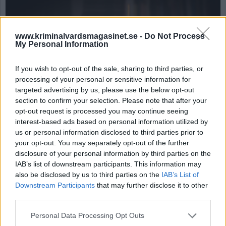
www.kriminalvardsmagasinet.se -
Do Not Process
My Personal Information
If you wish to opt-out of the sale, sharing to third parties, or
processing of your personal or sensitive information for
targeted advertising by us, please use the below opt-out
section to confirm your selection. Please note that after your
opt-out request is processed you may continue seeing
Får Kriminalvården
interest-based ads based on personal information utilized by
avlyssna
us or personal information disclosed to third parties prior to
your opt-out. You may separately opt-out of the further
myndighetssamtal?
disclosure of your personal information by third parties on the
IAB’s list of downstream participants. This information may
När en intagen ringer en myndighet, får
also be disclosed by us to third parties on the
IAB’s List of
Kriminalvården avlyssna samtalet?
Downstream Participants
that may further disclose it to other
third parties.
KVM GRANSKAR
Personal Data Processing Opt Outs