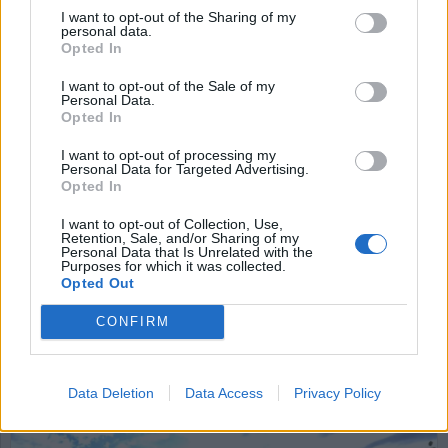
I want to opt-out of the Sharing of my
personal data.
Opted In
I want to opt-out of the Sale of my
Personal Data.
Opted In
I want to opt-out of processing my
Personal Data for Targeted Advertising.
Lavinartad ökning av JO-
Opted In
anmälningar mot
I want to opt-out of Collection, Use,
Retention, Sale, and/or Sharing of my
Kriminalvården
Personal Data that Is Unrelated with the
Purposes for which it was collected.
Opted Out
Kriminalvårdsmagasinet har granskat antalet
anmälningar till Justitieombudsmannen (JO) som
CONFIRM
riktats mot Kriminalvården, och har kommit fram
till att de har ökat med nästan 175 procent de
senaste 10 åren.
Data Deletion
Data Access
Privacy Policy