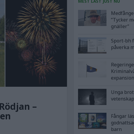
MEST LÄST JUST NU
Medfånge 
”Tycker m
gnäller”
Sport-bh 
påverka m
Regeringe
Kriminalv
expansio
Unga brot
vetenska
Rödjan –
ten
Fångar lä
godnattsa
barn