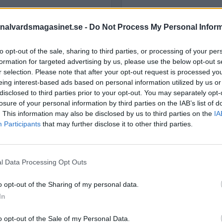
gerat på höga smällar
minalvårdschefen
nalvardsmagasinet.se -
Do Not Process My Personal Infor
STÖD OSS
to opt-out of the sale, sharing to third parties, or processing of your per
Stöd Kriminalvårdsmagasin
formation for targeted advertising by us, please use the below opt-out s
Kriminalvård
r selection. Please note that after your opt-out request is processed y
eing interest-based ads based on personal information utilized by us or
disclosed to third parties prior to your opt-out. You may separately opt-
PRENUMERERA PÅ
losure of your personal information by third parties on the IAB’s list of
KRIMINALVÅRDSMAGASIN
. This information may also be disclosed by us to third parties on the
IA
NYHETSBREV
Participants
that may further disclose it to other third parties.
l Data Processing Opt Outs
ÄMNESORD
o opt-out of the Sharing of my personal data.
Anstalten Borås
Anstalten Fosie
In
Hall
Anstalten Hällby
Anstalte
o opt-out of the Sale of my Personal Data.