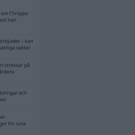
om Chrippa:
est han
förbjudet – kan
anliga vakter
n stressar på
årdens
n
tslingar och
pen
ser
gor för sina