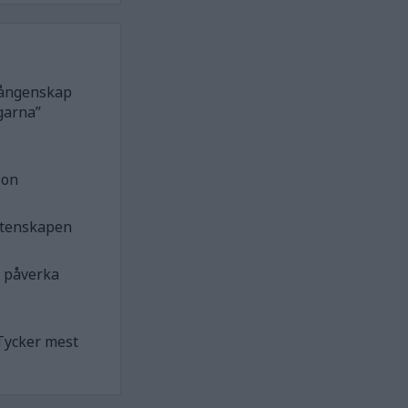
 fångenskap
garna”
ion
etenskapen
n påverka
Tycker mest