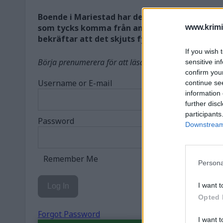
Boende i Mariestad har den senaste tiden rea
som tycks komma från anstalten Rödjan. Kri
www.krimi
bekräftar att det skjuts fyrverkerier.
If you wish 
Börja prenumerera för att läsa detta innehåll.
sensitive in
confirm you
Username or E-mail
continue se
information 
further disc
participants
Password
Downstream 
Remember Me
Persona
I want t
Opted 
Forgot Password
I want t