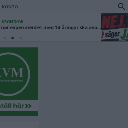
KONTO
KRÖNIKOR
Socialdemokraterna måste ange när experimentet med 14-åringar ska avbrytas