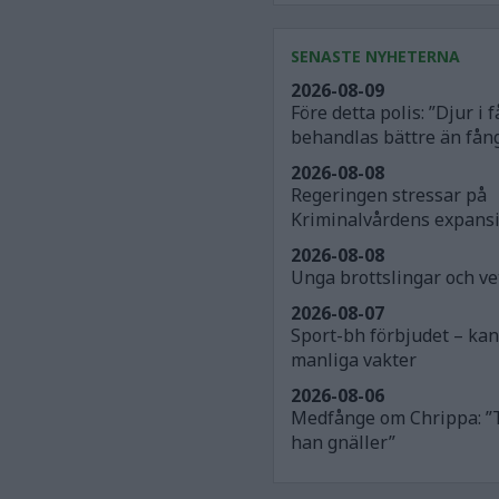
SENASTE NYHETERNA
2026-08-09
Före detta polis: ”Djur i
behandlas bättre än fån
2026-08-08
Regeringen stressar på
Kriminalvårdens expans
2026-08-08
Unga brottslingar och v
2026-08-07
Sport-bh förbjudet – ka
manliga vakter
2026-08-06
Medfånge om Chrippa: ”
han gnäller”