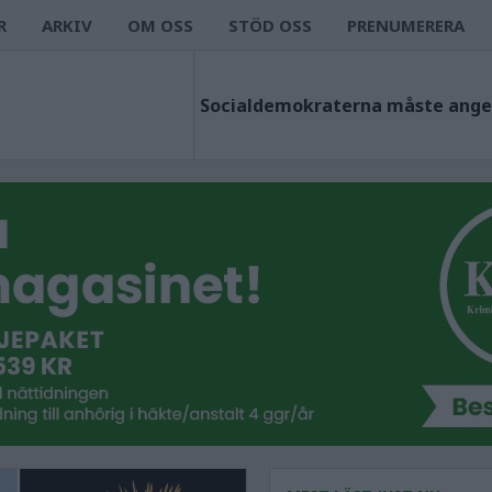
R
ARKIV
OM OSS
STÖD OSS
PRENUMERERA