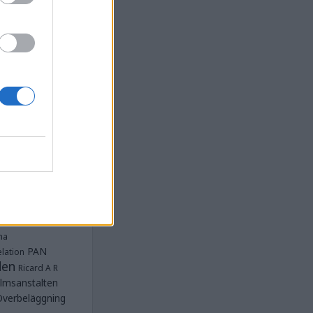
la
Anstalten
djan
Anstalten
Anstalten
Anstalten
nge
Barn- och
 Norra
lbeläggning
ärken
Fängelse
unnar
et
tet Göteborg
Kriminalvården
t lästa
na
PAN
lation
den
Ricard A R
lmsanstalten
Överbeläggning