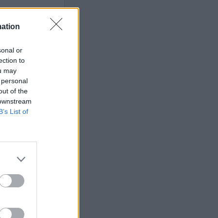
mation
sonal or
ets bevakning av
ection to
en
ou may
 personal
out of the
 downstream
ETS
B’s List of
Anstalten
n Johannesberg