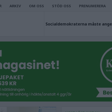
R
ARKIV
OM OSS
STÖD OSS
PRENUMERERA