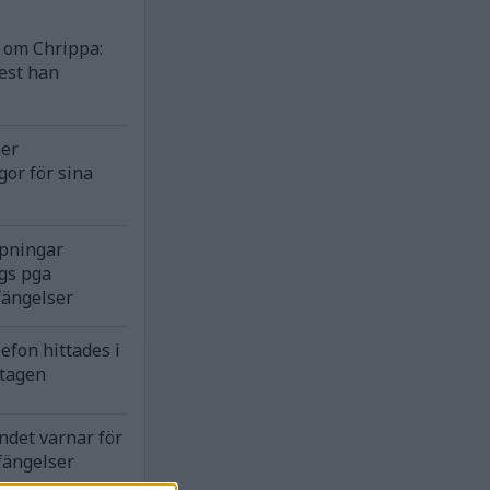
om Chrippa:
est han
ser
gor för sina
rpningar
gs pga
fängelser
efon hittades i
ntagen
ndet varnar för
fängelser