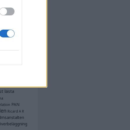
la
Anstalten
djan
Anstalten
Anstalten
Anstalten
nge
Barn- och
 Norra
lbeläggning
ärken
Fängelse
unnar
et
tet Göteborg
Kriminalvården
t lästa
na
PAN
lation
den
Ricard A R
lmsanstalten
Överbeläggning