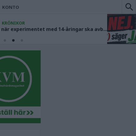
KONTO
KRÖNIKOR
Socialdemokraterna måste ange när experimentet med 14-åringar ska avbrytas