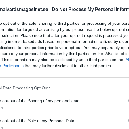
mde från häktet
nalvardsmagasinet.se -
Do Not Process My Personal Infor
 i Göteborg.
STÖD OSS
to opt-out of the sale, sharing to third parties, or processing of your per
formation for targeted advertising by us, please use the below opt-out s
Stöd Kriminalvårdsmagasin
r selection. Please note that after your opt-out request is processed y
Kriminalvård
eing interest-based ads based on personal information utilized by us or
disclosed to third parties prior to your opt-out. You may separately opt-
losure of your personal information by third parties on the IAB’s list of
PRENUMERERA PÅ
. This information may also be disclosed by us to third parties on the
IA
KRIMINALVÅRDSMAGASIN
Participants
that may further disclose it to other third parties.
NYHETSBREV
l Data Processing Opt Outs
o opt-out of the Sharing of my personal data.
ÄMNESORD
In
Anstalten Borås
Anstalten Fosie
Hall
o opt-out of the Sale of my Personal Data.
Anstalten Hällby
Anstalte
 Kriminalvården
In