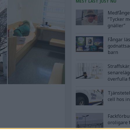
MEST LÄST JUST NU
Medfånge 
”Tycker m
gnäller”
Fångar lä
godnattsa
barn
Straffskä
senareläg
överfulla 
Tjänstetel
cell hos i
Fackförbu
oroligare 