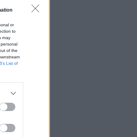
mation
sonal or
ection to
ets bevakning av
ou may
en
 personal
out of the
 downstream
B’s List of
ETS
Anstalten
n Johannesberg