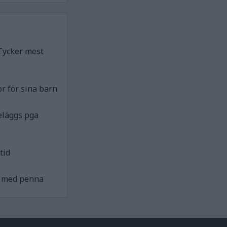
Tycker mest
r för sina barn
eläggs pga
tid
ck med penna