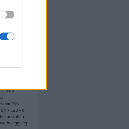
la
Anstalten
djan
Anstalten
Anstalten
Anstalten
nge
Barn- och
 Norra
lbeläggning
ärken
Fängelse
unnar
et
tet Göteborg
Kriminalvården
t lästa
na
PAN
lation
den
Ricard A R
lmsanstalten
Överbeläggning