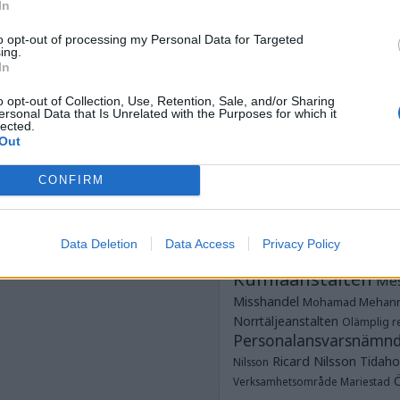
Anstalten Kum
In
Anstalten Rö
Norrtälje
to opt-out of processing my Personal Data for Targeted
Anstalten Salberga
Sagsjön
ing.
Anstalten Skänni
In
Saltvik
Tidaholm
Anstalten Västervik
o opt-out of Collection, Use, Retention, Sale, and/or Sharing
Dubbe
ungdomsavdelningar
ersonal Data that Is Unrelated with the Purposes for which it
lected.
Dödsfall
Fotboja
Estland
frim
Out
Glenn Zetterlind
G
Strömmer
Göteborgshäkt
CONFIRM
Hallanstalten
Häkte
Häk
JO
Jesper Hansson
JK
Data Deletion
Data Access
Privacy Policy
Justitieombudsmannen
Kumlaanstalten
Mes
Misshandel
Mohamad Mehan
Norrtäljeanstalten
Olämplig re
Personalansvarsnämn
Ricard Nilsson
Tidaho
Nilsson
Verksamhetsområde Mariestad