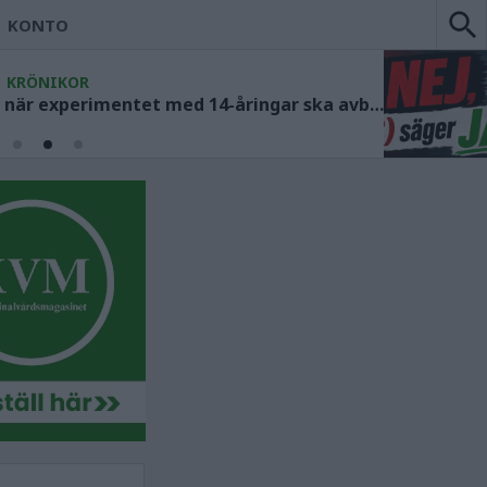
KONTO
KRÖNIKOR
Socialdemokraterna måste ange när experimentet med 14-åringar ska avbrytas