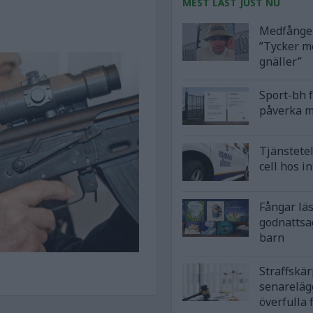
MEST LÄST JUST NU
Medfånge 
”Tycker m
gnäller”
Sport-bh 
påverka m
Tjänstetel
cell hos i
Fångar lä
godnattsa
barn
Straffskä
senareläg
överfulla 