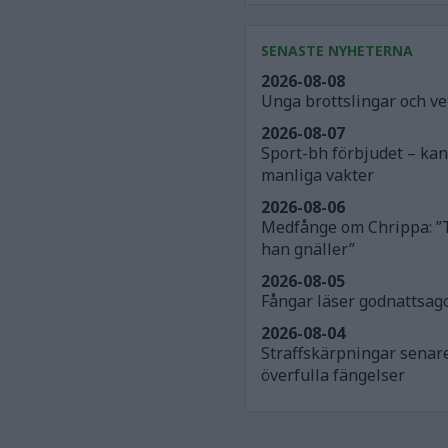
SENASTE NYHETERNA
2026-08-08
Unga brottslingar och v
2026-08-07
Sport-bh förbjudet – ka
manliga vakter
2026-08-06
Medfånge om Chrippa: ”
han gnäller”
2026-08-05
Fångar läser godnattsago
2026-08-04
Straffskärpningar senar
överfulla fängelser