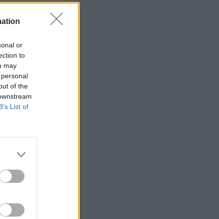
mation
sonal or
ets bevakning av
ection to
en
ou may
 personal
out of the
 downstream
B’s List of
ETS
Anstalten
n Johannesberg