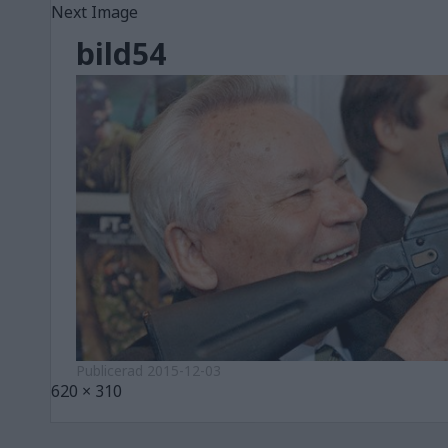
Next Image
bild54
Publicerad
2015-12-03
Full
620 × 310
size