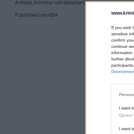
Artiklar, krönikor och debattartiklar kan kommenter
www.krimi
Inläggsnavigering
Published in
bild54
If you wish 
sensitive in
confirm you
continue se
information 
further disc
participants
Downstream 
Persona
I want t
Opted 
I want t