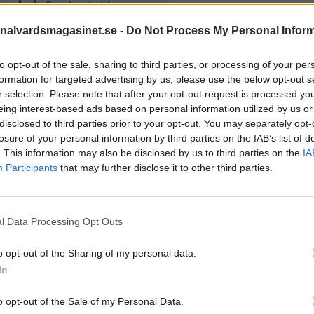
as på vår
Facebooksida
.
nalvardsmagasinet.se -
Do Not Process My Personal Infor
STÖD OSS
to opt-out of the sale, sharing to third parties, or processing of your per
Stöd Kriminalvårdsmagasin
formation for targeted advertising by us, please use the below opt-out s
Kriminalvård
r selection. Please note that after your opt-out request is processed y
eing interest-based ads based on personal information utilized by us or
disclosed to third parties prior to your opt-out. You may separately opt-
losure of your personal information by third parties on the IAB’s list of
PRENUMERERA PÅ
. This information may also be disclosed by us to third parties on the
IA
KRIMINALVÅRDSMAGASIN
Participants
that may further disclose it to other third parties.
NYHETSBREV
l Data Processing Opt Outs
ÄMNESORD
o opt-out of the Sharing of my personal data.
In
Anstalten Borås
Anstalten Fosie
Hall
Anstalten Hällby
Anstalte
o opt-out of the Sale of my Personal Data.