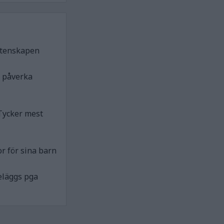
etenskapen
n påverka
Tycker mest
r för sina barn
eläggs pga