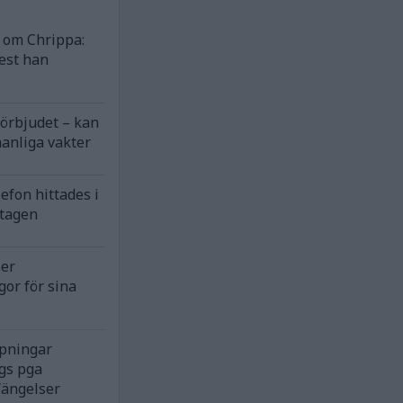
om Chrippa:
est han
förbjudet – kan
anliga vakter
efon hittades i
ntagen
ser
gor för sina
rpningar
gs pga
fängelser