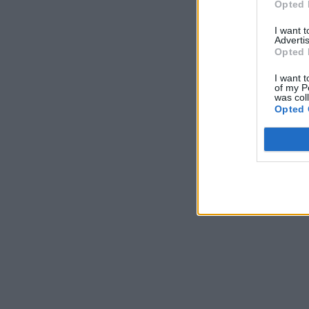
Opted 
I want 
Advertis
Opted 
I want t
of my P
was col
Opted 