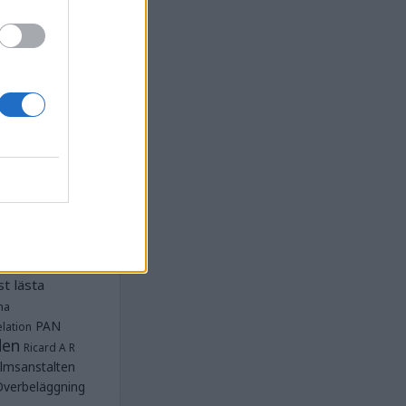
la
Anstalten
djan
Anstalten
Anstalten
Anstalten
nge
Barn- och
 Norra
lbeläggning
ärken
Fängelse
unnar
et
tet Göteborg
Kriminalvården
t lästa
na
PAN
lation
den
Ricard A R
lmsanstalten
Överbeläggning