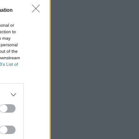
mation
sonal or
ection to
ets bevakning av
ou may
en
 personal
out of the
 downstream
B’s List of
ETS
Anstalten
n Johannesberg