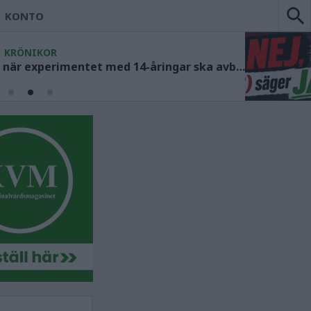
KONTO
KRÖNIKOR
Socialdemokraterna måste ange när experimentet med 14-åringar ska avbrytas