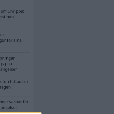
om Chrippa:
est han
ser
gor för sina
rpningar
gs pga
fängelser
efon hittades i
ntagen
ndet varnar för
fängelser