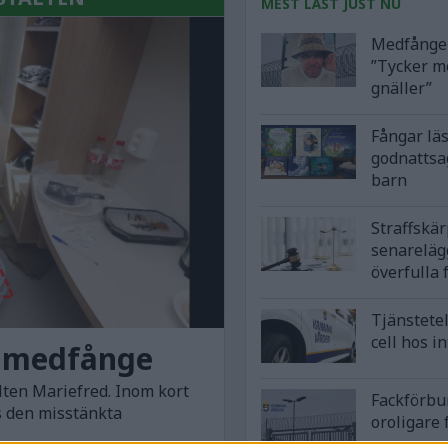
MEST LÄST JUST NU
Medfånge 
”Tycker m
gnäller”
Fångar lä
godnattsa
barn
Straffskä
senareläg
överfulla 
Tjänstetel
cell hos i
v medfånge
lten Mariefred. Inom kort
Fackförbu
s den misstänkta
oroligare 