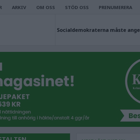
R
ARKIV
OM OSS
STÖD OSS
PRENUMERERA
STALTEN