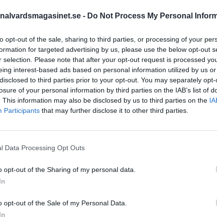
nalvardsmagasinet.se -
Do Not Process My Personal Infor
STÖD OSS
to opt-out of the sale, sharing to third parties, or processing of your per
formation for targeted advertising by us, please use the below opt-out s
Stöd Kriminalvårdsmagasin
r selection. Please note that after your opt-out request is processed y
Kriminalvård
eing interest-based ads based on personal information utilized by us or
disclosed to third parties prior to your opt-out. You may separately opt-
losure of your personal information by third parties on the IAB’s list of
PRENUMERERA PÅ
. This information may also be disclosed by us to third parties on the
IA
KRIMINALVÅRDSMAGASIN
Participants
that may further disclose it to other third parties.
NYHETSBREV
l Data Processing Opt Outs
o opt-out of the Sharing of my personal data.
ÄMNESORD
seras –
In
Anstalten Borås
Anstalten Fosie
rnamn
Hall
o opt-out of the Sale of my Personal Data.
Anstalten Hällby
Anstalte
en med både för- och
In