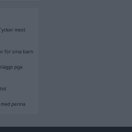
Tycker mest
r för sina barn
eläggs pga
tid
ck med penna