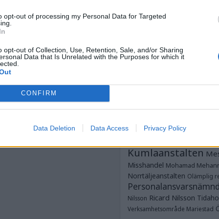
Anstalten Kum
Anstalten Rö
Norrtälje
to opt-out of processing my Personal Data for Targeted
ing.
Anstalten Salberga
Sagsjön
In
Anstalten Skänni
Saltvik
Tidaholm
Anstalten Västervik
o opt-out of Collection, Use, Retention, Sale, and/or Sharing
ersonal Data that Is Unrelated with the Purposes for which it
Dubbe
ungdomsavdelningar
lected.
Dödsfall
Fotboja
Out
Estland
frim
Glenn Zetterlind
G
CONFIRM
Strömmer
Göteborgshäkt
Hallanstalten
Häkte
Häk
JO
Jesper Hansson
JK
Data Deletion
Data Access
Privacy Policy
Justitieombudsmannen
Kumlaanstalten
Mes
Misshandel
Mohamad Mehan
Norrtäljeanstalten
Olämplig re
Personalansvarsnämn
Ricard Nilsson
Tidaho
Nilsson
Verksamhetsområde Mariestad