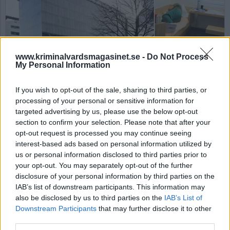
www.kriminalvardsmagasinet.se -
Do Not Process
My Personal Information
Göteborgshäktet. Foto: Kriminalvården
If you wish to opt-out of the sale, sharing to third parties, or
processing of your personal or sensitive information for
Häkteschef åtalas för
targeted advertising by us, please use the below opt-out
section to confirm your selection. Please note that after your
grov rattfylla
opt-out request is processed you may continue seeing
interest-based ads based on personal information utilized by
us or personal information disclosed to third parties prior to
Av Ricard A R Nilsson 2026-06-29
your opt-out. You may separately opt-out of the further
disclosure of your personal information by third parties on the
Kriminalvårdschefen för häktet i Göteborg
IAB’s list of downstream participants. This information may
åtalas för grov rattfylla, rapporterar
also be disclosed by us to third parties on the
IAB’s List of
Göteborgs-Posten.
Downstream Participants
that may further disclose it to other
third parties.
Börja prenumerera för att läsa detta innehåll.