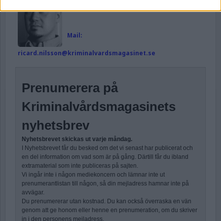
Läs alla artiklar av Ricard A R Nilsson
Mail:
ricard.nilsson@kriminalvardsmagasinet.se
Prenumerera på
Kriminalvårdsmagasinets
nyhetsbrev
Nyhetsbrevet skickas ut varje måndag.
I Nyhetsbrevet får du besked om det vi senast har publicerat och
en del information om vad som är på gång. Därtill får du ibland
extramaterial som inte publiceras på sajten.
Vi ingår inte i någon mediekoncern och lämnar inte ut
prenumerantlistan till någon, så din mejladress hamnar inte på
avvägar.
Du prenumererar utan kostnad. Du kan också överraska en vän
genom att ge honom eller henne en prenumeration, om du skriver
in i den personens mejladress.