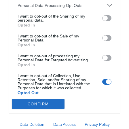
Personal Data Processing Opt Outs
Username or E-mail
I want to opt-out of the Sharing of my
personal data.
Opted In
Password
I want to opt-out of the Sale of my
Personal Data.
Opted In
Remember Me
I want to opt-out of processing my
Personal Data for Targeted Advertising.
Opted In
I want to opt-out of Collection, Use,
Retention, Sale, and/or Sharing of my
Personal Data that Is Unrelated with the
Forgot Password
Purposes for which it was collected.
Opted Out
Stöd Kriminalvårdsmagasinets bevakning av Kriminalvården
CONFIRM
Publicerad
2026-06-29
Ämnesord:
Göteborgshäktet
,
Grov rattfylla
,
Häktet Göteborg
Data Deletion
Data Access
Privacy Policy
Publicerad av Ricard A R Nilsson