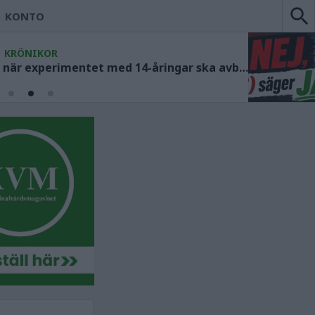
KONTO
KRÖNIKOR
Socialdemokraterna måste ange när experimentet med 14-åringar ska avbrytas