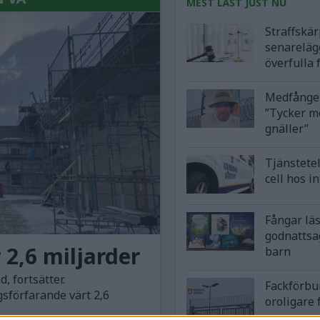
MEST LÄST JUST NU
Straffskä
senareläg
överfulla 
Medfånge 
”Tycker m
gnäller”
Tjänstetel
cell hos i
Fångar lä
godnattsa
 2,6 miljarder
barn
, fortsätter.
Fackförbu
gsförfarande värt 2,6
oroligare 