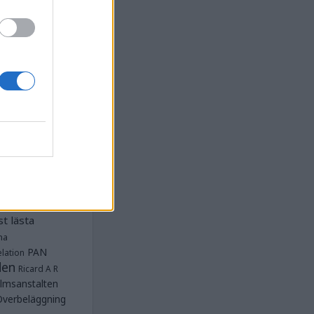
la
Anstalten
djan
Anstalten
Anstalten
Anstalten
nge
Barn- och
 Norra
lbeläggning
ärken
Fängelse
unnar
et
tet Göteborg
Kriminalvården
t lästa
na
PAN
lation
den
Ricard A R
lmsanstalten
Överbeläggning