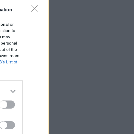
mation
sonal or
ection to
ets bevakning av
ou may
en
 personal
out of the
 downstream
B’s List of
ETS
Anstalten
n Johannesberg