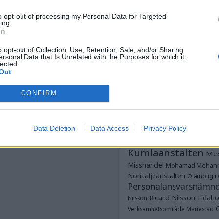
Anstalten Kum
Anstalten Rö
Norrtälje
to opt-out of processing my Personal Data for Targeted
ing.
Anstalten Salberga
Sagsjön
In
Anstalten Skänni
Saltvik
Tidaholm
Anstalten Västervik
o opt-out of Collection, Use, Retention, Sale, and/or Sharing
ersonal Data that Is Unrelated with the Purposes for which it
Dubbe
ungdomsavdelningar
lected.
Dödsfall
Fotboja
Out
Estland
frim
Glenn Zetterlind
G
CONFIRM
Strömmer
Göteborgshäkt
Hallanstalten
Häkte
Häk
JO
Jesper Hansson
JK
Data Deletion
Data Access
Privacy Policy
Justitieombudsmannen
Kumlaanstalten
Mes
Misshandel
Mohamad Mehan
Norrtäljeanstalten
Olämplig re
Personalansvarsnämn
Ricard Nilsson
Tidaho
Nilsson
Verksamhetsområde Mariestad