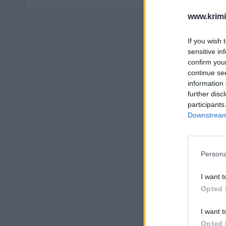
www.krimi
If you wish 
sensitive in
confirm you
continue se
information 
further disc
participants
Downstream 
Persona
I want t
Opted 
I want t
Opted 