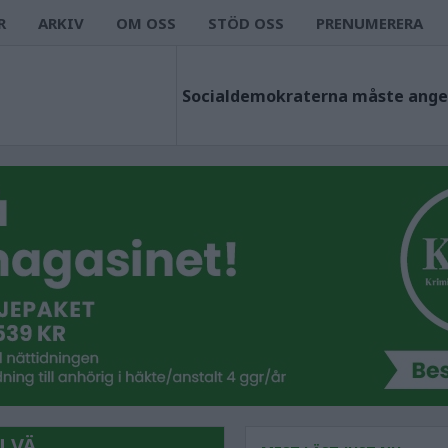
R
ARKIV
OM OSS
STÖD OSS
PRENUMERERA
 VÄ