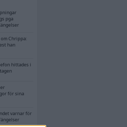
rpningar
gs pga
fängelser
om Chrippa:
est han
efon hittades i
ntagen
ser
gor för sina
ndet varnar för
fängelser