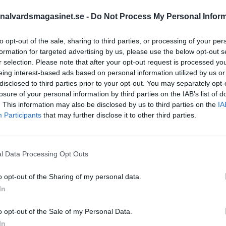
nalvardsmagasinet.se -
Do Not Process My Personal Infor
STÖD OSS
to opt-out of the sale, sharing to third parties, or processing of your per
formation for targeted advertising by us, please use the below opt-out s
Stöd Kriminalvårdsmagasin
r selection. Please note that after your opt-out request is processed y
Kriminalvård
eing interest-based ads based on personal information utilized by us or
disclosed to third parties prior to your opt-out. You may separately opt-
losure of your personal information by third parties on the IAB’s list of
PRENUMERERA PÅ
. This information may also be disclosed by us to third parties on the
IA
KRIMINALVÅRDSMAGASIN
Participants
that may further disclose it to other third parties.
NYHETSBREV
l Data Processing Opt Outs
o opt-out of the Sharing of my personal data.
ÄMNESORD
In
Anstalten Borås
Anstalten Fosie
Hall
o opt-out of the Sale of my Personal Data.
Anstalten Hällby
Anstalte
In