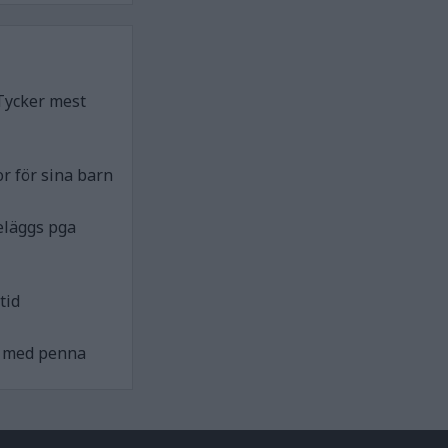
Tycker mest
r för sina barn
eläggs pga
tid
ck med penna