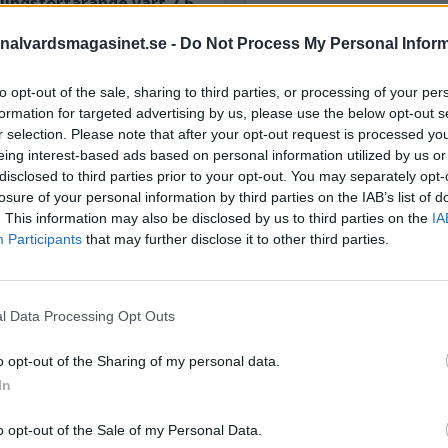
lingsförfarande värt 2,6
nalvardsmagasinet.se -
Do Not Process My Personal Infor
STÖD OSS
to opt-out of the sale, sharing to third parties, or processing of your per
Stöd Kriminalvårdsmagasin
formation for targeted advertising by us, please use the below opt-out s
Kriminalvård
r selection. Please note that after your opt-out request is processed y
eing interest-based ads based on personal information utilized by us or
disclosed to third parties prior to your opt-out. You may separately opt-
losure of your personal information by third parties on the IAB’s list of
PRENUMERERA PÅ
. This information may also be disclosed by us to third parties on the
IA
KRIMINALVÅRDSMAGASIN
Participants
that may further disclose it to other third parties.
NYHETSBREV
l Data Processing Opt Outs
ÄMNESORD
o opt-out of the Sharing of my personal data.
In
Anstalten Borås
Anstalten Fosie
 Kriminalvården
Hall
Anstalten Hällby
Anstalte
o opt-out of the Sale of my Personal Data.