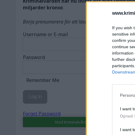
Kriminalvården har nu inlett ett nytt upphand
miljarder kronor.
www.krimi
Börja prenumerera för att läsa detta innehåll.
If you wish 
Username or E-mail
sensitive in
confirm you
continue se
information 
Password
further disc
participants
Downstream 
Remember Me
Persona
I want t
Forgot Password
Opted 
Stöd Kriminalvårdsmagasinets bevakning av
I want t