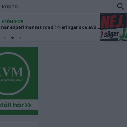
KONTO
KRÖNIKOR
Socialdemokraterna måste ange när experimentet med 14-åringar ska avbrytas