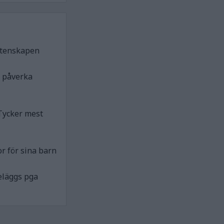
etenskapen
n påverka
Tycker mest
r för sina barn
eläggs pga