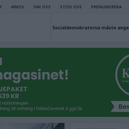
R
ARKIV
OM OSS
STÖD OSS
PRENUMERERA