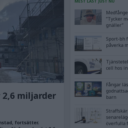
MEST LÄST JUST NU
Medfånge 
”Tycker m
gnäller”
Sport-bh 
påverka m
Tjänstetel
cell hos i
Fångar lä
godnattsa
 2,6 miljarder
barn
Straffskä
senareläg
stad, fortsätter.
överfulla 