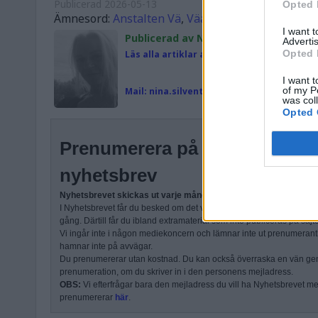
Publicerad
2026-05-13
Opted 
Ämnesord:
Anstalten Vä
,
Väanstalten
I want 
Publicerad av Nina Silventoinen
Advertis
Opted 
Läs alla artiklar av Nina Silventoinen
I want t
of my P
Mail:
nina.silventoinen@magasinetparagr
was col
Opted 
Prenumerera på Kriminalvår
nyhetsbrev
Nyhetsbrevet skickas ut varje måndag.
I Nyhetsbrevet får du besked om det vi senast har publicerat och e
gång. Därtill får du ibland extramaterial som inte publiceras på sajt
Vi ingår inte i någon mediekoncern och lämnar inte ut prenumerantli
hamnar inte på avvägar.
Du prenumererar utan kostnad. Du kan också överraska en vän ge
prenumeration, om du skriver in i den personens mejladress.
OBS:
Vi efterfrågar bara den mejladress du vill ha Nyhetsbrevet mejl
prenumererar
här
.