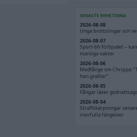
SENASTE NYHETERNA
2026-08-08
Unga brottslingar och v
2026-08-07
Sport-bh förbjudet – ka
manliga vakter
2026-08-06
Medfånge om Chrippa: ”
han gnäller”
2026-08-05
Fångar läser godnattsago
2026-08-04
Straffskärpningar senar
överfulla fängelser