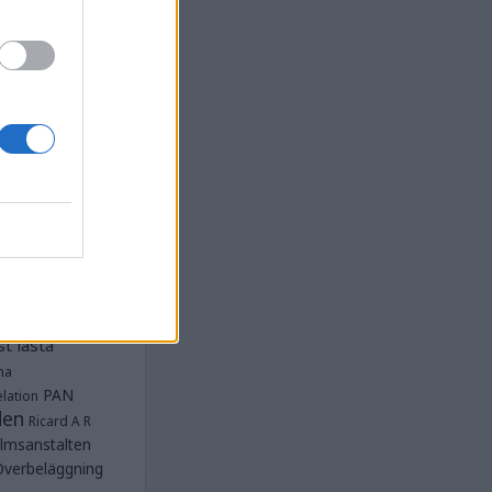
la
Anstalten
djan
Anstalten
Anstalten
Anstalten
nge
Barn- och
 Norra
lbeläggning
ärken
Fängelse
unnar
et
tet Göteborg
Kriminalvården
t lästa
na
PAN
lation
den
Ricard A R
lmsanstalten
Överbeläggning