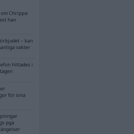
om Chrippa:
est han
förbjudet – kan
anliga vakter
efon hittades i
ntagen
ser
gor för sina
rpningar
gs pga
fängelser