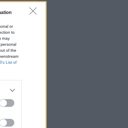
mation
sonal or
ets bevakning av
ection to
en
ou may
 personal
out of the
 downstream
B’s List of
ETS
Anstalten
n Johannesberg