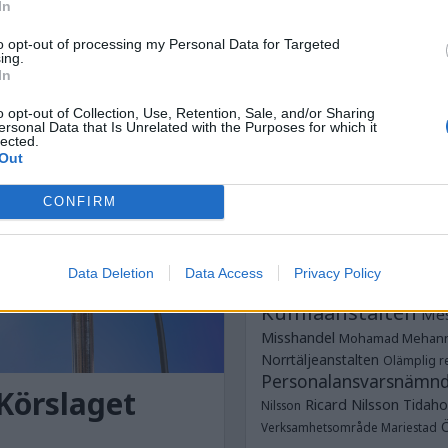
Anstalten Kum
In
Anstalten Rö
Norrtälje
to opt-out of processing my Personal Data for Targeted
Anstalten Salberga
Sagsjön
ing.
Anstalten Skänni
In
Saltvik
Tidaholm
Anstalten Västervik
o opt-out of Collection, Use, Retention, Sale, and/or Sharing
Dubbe
ungdomsavdelningar
ersonal Data that Is Unrelated with the Purposes for which it
lected.
Dödsfall
Fotboja
Estland
frim
Out
Glenn Zetterlind
G
Strömmer
Göteborgshäkt
CONFIRM
Hallanstalten
Häkte
Häk
JO
Jesper Hansson
JK
Data Deletion
Data Access
Privacy Policy
Justitieombudsmannen
Kumlaanstalten
Mes
Misshandel
Mohamad Mehan
Norrtäljeanstalten
Olämplig re
Personalansvarsnämn
Körslaget
Ricard Nilsson
Tidaho
Nilsson
Verksamhetsområde Mariestad