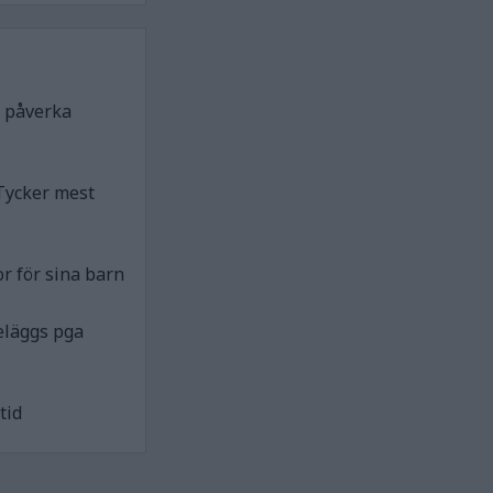
n påverka
Tycker mest
r för sina barn
eläggs pga
tid