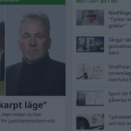
MEST LÄST JUST NU
Medfånge 
”Tycker m
gnäller”
Fångar lä
godnattsa
barn
Straffskä
senareläg
överfulla 
Sport-bh 
påverka m
skarpt läge”
j, men redan nu har
Tjänstetel
för justitieministern och
cell hos i