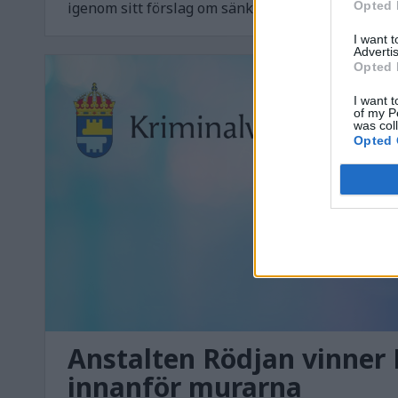
Opted 
igenom sitt förslag om sänkt straffbarhetsålder.
I want 
Advertis
Opted 
I want t
of my P
was col
Opted 
Anstalten Rödjan vinner 
innanför murarna