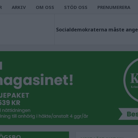
R
ARKIV
OM OSS
STÖD OSS
PRENUMERERA
HÖGSBO