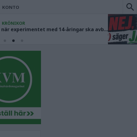
KONTO
KRÖNIKOR
Socialdemokraterna måste ange när experimentet med 14-åringar ska avbrytas