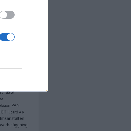
la
Anstalten
djan
Anstalten
Anstalten
Anstalten
nge
Barn- och
 Norra
lbeläggning
ärken
Fängelse
unnar
et
tet Göteborg
Kriminalvården
t lästa
na
PAN
lation
den
Ricard A R
lmsanstalten
Överbeläggning