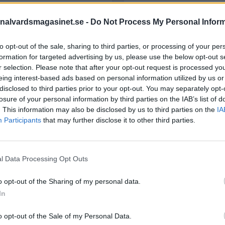
nalvardsmagasinet.se -
Do Not Process My Personal Infor
STÖD OSS
to opt-out of the sale, sharing to third parties, or processing of your per
Stöd Kriminalvårdsmagasin
formation for targeted advertising by us, please use the below opt-out s
Kriminalvård
r selection. Please note that after your opt-out request is processed y
eing interest-based ads based on personal information utilized by us or
disclosed to third parties prior to your opt-out. You may separately opt-
losure of your personal information by third parties on the IAB’s list of
PRENUMERERA PÅ
. This information may also be disclosed by us to third parties on the
IA
KRIMINALVÅRDSMAGASIN
Participants
that may further disclose it to other third parties.
NYHETSBREV
l Data Processing Opt Outs
ÄMNESORD
o opt-out of the Sharing of my personal data.
barnfängelser
In
Anstalten Borås
Anstalten Fosie
m, kommer ha fyra
Hall
Anstalten Hällby
Anstalte
o opt-out of the Sale of my Personal Data.
 år – om Tidöpartierna får