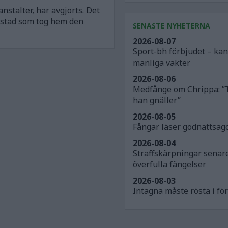
nstalter, har avgjorts. Det
estad som tog hem den
SENASTE NYHETERNA
2026-08-07
Sport-bh förbjudet – ka
manliga vakter
2026-08-06
Medfånge om Chrippa: ”
han gnäller”
2026-08-05
Fångar läser godnattsago
2026-08-04
Straffskärpningar senar
överfulla fängelser
2026-08-03
Intagna måste rösta i för