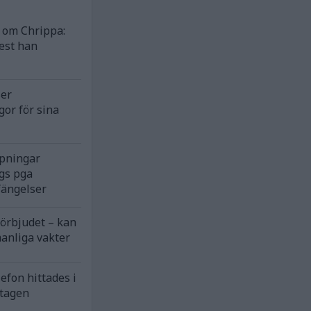
om Chrippa:
est han
ser
gor för sina
rpningar
gs pga
fängelser
förbjudet – kan
anliga vakter
efon hittades i
ntagen