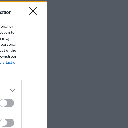
mation
sonal or
ets bevakning av
ection to
en
ou may
 personal
out of the
 downstream
B’s List of
ETS
Anstalten
n Johannesberg