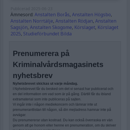
Publicerad
2025-06-23
Ämnesord:
Anstalten Borås
,
Anstalten Högsbo
,
Anstalten Norrtälje
,
Anstalten Rödjan
,
Anstalten
Sagsjön
,
Anstalten Skogome
,
Körslaget
,
Körslaget
2025
,
Studieförbundet Bilda
Prenumerera på
Kriminalvårdsmagasinets
nyhetsbrev
Nyhetsbrevet skickas ut varje måndag.
I Nyhetsbrevet får du besked om det vi senast har publicerat och
en del information om vad som är på gång. Därtill får du ibland
extramaterial som inte publiceras på sajten.
Vi ingår inte i någon mediekoncern och lämnar inte ut
prenumerantlistan till någon, så din mejladress hamnar inte på
avvägar.
Du prenumererar utan kostnad. Du kan också överraska en vän
genom att ge honom eller henne en prenumeration, om du skriver