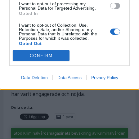
avtjänat sitt fängelsestraff, men som bett om
I want to opt-out of processing my
Personal Data for Targeted Advertising.
permission från fotbojan för att åka tillbaka till
Opted In
anstalten.
I want to opt-out of Collection, Use,
Retention, Sale, and/or Sharing of my
– Det är nog inte så vanligt att man ber om
Personal Data that Is Unrelated with the
Purposes for which it was collected.
permission från fotboja för att åka tillbaka till
Opted Out
fängelset, men jag ville så gärna vara med, säger
han till SVT Nyheter.
CONFIRM
Jeanette Borssén berättar att de redan planerar
för Körslaget 2026 där fler anstalter ska få delta.
Data Deletion
Data Access
Privacy Policy
Mottagandet har varit positivt, och deltagarna
har varit engagerade och nöjda.
Dela detta:
E-post
Stöd Kriminalvårdsmagasinets bevakning av Kriminalvården