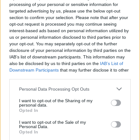
projektet.
processing of your personal or sensitive information for
targeted advertising by us, please use the below opt-out
Körslaget är ett initiativ av Studieförbundet Bilda,
section to confirm your selection. Please note that after your
och har fått sitt namn efter
opt-out request is processed you may continue seeing
underhållningsprogrammet som tidigare gick på
interest-based ads based on personal information utilized by
us or personal information disclosed to third parties prior to
TV4 . Intagna på sex olika anstalter har under
your opt-out. You may separately opt-out of the further
våren fått uppträda inför studieförbundets
disclosure of your personal information by third parties on the
initiativtagare Jeanette Borssén och en
IAB’s list of downstream participants. This information may
ambulerande jury. Körslaget har gått av stapeln
also be disclosed by us to third parties on the
IAB’s List of
Downstream Participants
that may further disclose it to other
på anstalterna Borås, Högsbo, Sagsjön, Skogome,
third parties.
Rödjan och Norrtälje.
Personal Data Processing Opt Outs
Permission för sångtävling
I want to opt-out of the Sharing of my
personal data.
I veckan avgjordes sångtävlingen, och det var en
Opted In
grupp intagna från Rödjan som kammade hem
I want to opt-out of the Sale of my
vinsten med Björn Skifs ”Hooked on a Feeling”.
Personal Data.
Opted In
Med i gruppen var Dani Alhallak, som redan