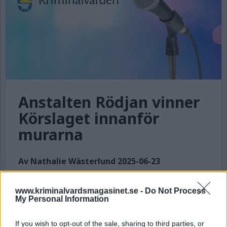
Anstalten Rödjan vinner
Körslaget innanför
murarna
Av Nathalie Wästerlund 2025-06-23
Körslaget, en sångtävling mellan fångar på
www.kriminalvardsmagasinet.se -
Do Not Process
olika anstalter, har avgjorts. Det var en grupp
My Personal Information
intagna på anstalten Rödjan i Mariestad som
tog hem den första segern i det nystartade
If you wish to opt-out of the sale, sharing to third parties, or