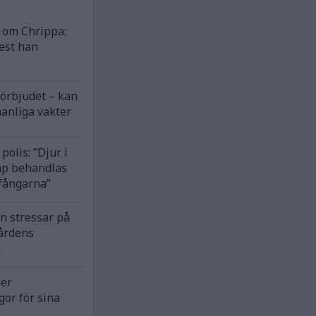
om Chrippa:
est han
förbjudet – kan
anliga vakter
polis: ”Djur i
ap behandlas
 fångarna”
n stressar på
årdens
n
ser
gor för sina