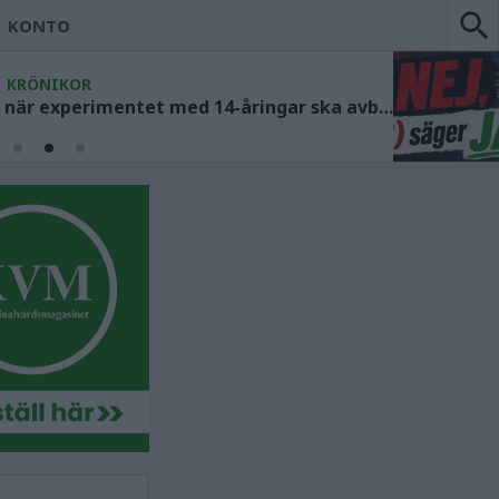
KONTO
KRÖNIKOR
Socialdemokraterna måste ange när experimentet med 14-åringar ska avbrytas