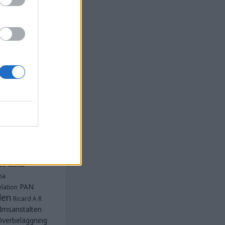
la
Anstalten
djan
Anstalten
Anstalten
Anstalten
nge
Barn- och
 Norra
lbeläggning
ärken
Fängelse
unnar
et
tet Göteborg
Kriminalvården
t lästa
na
PAN
lation
den
Ricard A R
lmsanstalten
Överbeläggning