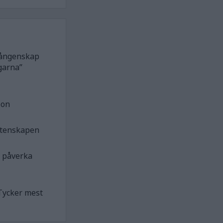
 fångenskap
garna”
ion
etenskapen
n påverka
Tycker mest