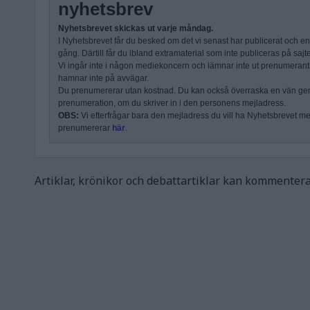
nyhetsbrev
Nyhetsbrevet skickas ut varje måndag.
I Nyhetsbrevet får du besked om det vi senast har publicerat och e
gång. Därtill får du ibland extramaterial som inte publiceras på sajt
Vi ingår inte i någon mediekoncern och lämnar inte ut prenumerantli
hamnar inte på avvägar.
Du prenumererar utan kostnad. Du kan också överraska en vän ge
prenumeration, om du skriver in i den personens mejladress.
OBS:
Vi efterfrågar bara den mejladress du vill ha Nyhetsbrevet mejl
prenumererar
här
.
Artiklar, krönikor och debattartiklar kan kommenter