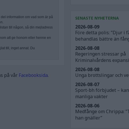
n del information om vad som är på
SENASTE NYHETERNA
en.
2026-08-09
stan till någon, så din mejladress
Före detta polis: ”Djur i
nom att ge honom eller henne en
behandlas bättre än fån
2026-08-08
at till, inget annat. Du
Regeringen stressar på
Kriminalvårdens expans
2026-08-08
as på vår
Facebooksida
.
Unga brottslingar och v
2026-08-07
Sport-bh förbjudet – ka
manliga vakter
2026-08-06
Medfånge om Chrippa: ”
han gnäller”