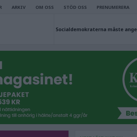
R
ARKIV
OM OSS
STÖD OSS
PRENUMERERA