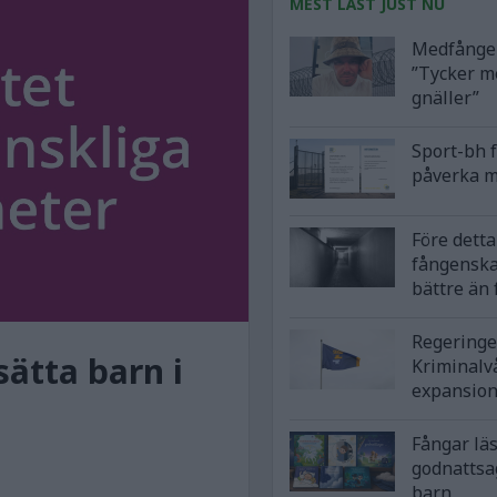
MEST LÄST JUST NU
Medfånge 
”Tycker m
gnäller”
Sport-bh 
påverka m
Före detta 
fångensk
bättre än
Regeringe
sätta barn i
Kriminalv
expansio
Fångar lä
godnattsa
barn