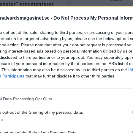
tigheter" argumenterar
en ska rösta om i höst.
nalvardsmagasinet.se -
Do Not Process My Personal Infor
redrik Malmberg fem
STÖD OSS
beslut om:
to opt-out of the sale, sharing to third parties, or processing of your per
Stöd Kriminalvårdsmagasin
formation for targeted advertising by us, please use the below opt-out s
Kriminalvård
 fängelse.
Kriminalvården
r selection. Please note that after your opt-out request is processed y
ra uppdraget.
eing interest-based ads based on personal information utilized by us or
ldern
. Remissinstanserna
disclosed to third parties prior to your opt-out. You may separately opt-
i FN:s barnrättskommitté.
losure of your personal information by third parties on the IAB’s list of
PRENUMERERA PÅ
KRIMINALVÅRDSMAGASIN
 för barn och unga.
. This information may also be disclosed by us to third parties on the
Det
IA
NYHETSBREV
Participants
that may further disclose it to other third parties.
ngdomsvården, kanske till
sättningar. Det finns i dag
kolverksamheten får dock
peciallösningar som nu
l Data Processing Opt Outs
 för att förebygga våld
ÄMNESORD
o opt-out of the Sharing of my personal data.
ör våld genom till exempel
In
Anstalten Borås
Anstalten Fosie
k. En nationell strategi
Hall
ven på att statliga
Anstalten Hällby
Anstalte
o opt-out of the Sale of my Personal Data.