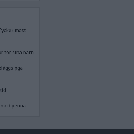
Tycker mest
r för sina barn
eläggs pga
tid
ck med penna