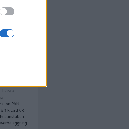
la
Anstalten
djan
Anstalten
Anstalten
Anstalten
nge
Barn- och
 Norra
lbeläggning
ärken
Fängelse
unnar
et
tet Göteborg
Kriminalvården
t lästa
na
PAN
lation
den
Ricard A R
lmsanstalten
Överbeläggning