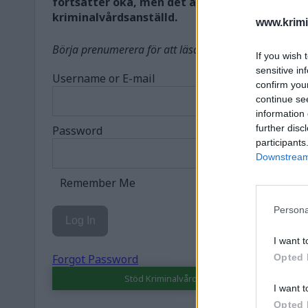
fortsätter öka, men det är inte de intagnas fe
kriminalvårdsanställd.
www.krimi
Börja prenumerera för att läsa detta innehåll.
If you wish 
sensitive in
Username or E-mail
confirm you
continue se
information 
further disc
Password
participants
Downstream 
Remember Me
Persona
I want t
Opted 
Forgot Password
Stöd Kriminalvårdsmagasinets bevakning av
I want t
Opted 