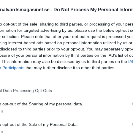
l, skriver en
nalvardsmagasinet.se -
Do Not Process My Personal Infor
STÖD OSS
to opt-out of the sale, sharing to third parties, or processing of your per
formation for targeted advertising by us, please use the below opt-out s
Stöd Kriminalvårdsmagasin
r selection. Please note that after your opt-out request is processed y
Kriminalvård
eing interest-based ads based on personal information utilized by us or
disclosed to third parties prior to your opt-out. You may separately opt-
losure of your personal information by third parties on the IAB’s list of
PRENUMERERA PÅ
. This information may also be disclosed by us to third parties on the
IA
KRIMINALVÅRDSMAGASIN
Participants
that may further disclose it to other third parties.
NYHETSBREV
l Data Processing Opt Outs
o opt-out of the Sharing of my personal data.
ÄMNESORD
In
Anstalten Borås
Anstalten Fosie
 Kriminalvården
Hall
o opt-out of the Sale of my Personal Data.
Anstalten Hällby
Anstalte
In