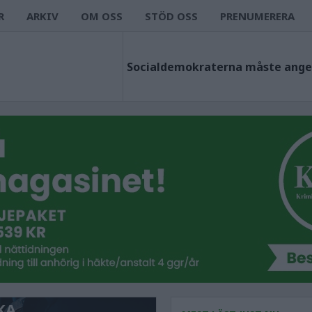
R
ARKIV
OM OSS
STÖD OSS
PRENUMERERA
KA