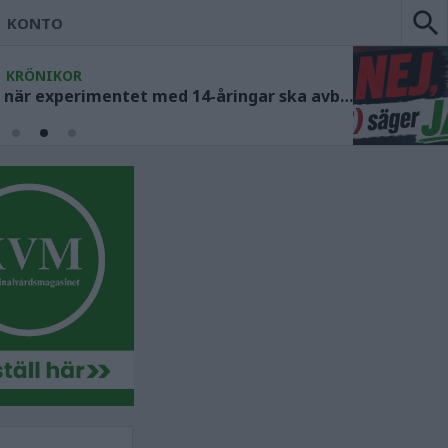
KONTO
KRÖNIKOR
Socialdemokraterna måste ange när experimentet med 14-åringar ska avbrytas