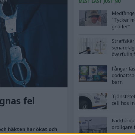
MEST LÄST JUST NU
Medfånge 
”Tycker m
gnäller”
Straffskä
senareläg
överfulla 
Fångar lä
godnattsa
barn
Tjänstetel
agnas fel
cell hos i
Fackförbu
oroligare 
och häkten har ökat och