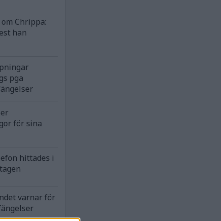
om Chrippa:
est han
rpningar
gs pga
fängelser
ser
gor för sina
efon hittades i
ntagen
ndet varnar för
fängelser