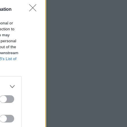
mation
sonal or
ection to
ets bevakning av
ou may
en
 personal
out of the
 downstream
B’s List of
ETS
Anstalten
n Johannesberg