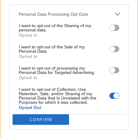
third parties.
Börja prenumerera för att läsa detta innehåll.
Personal Data Processing Opt Outs
I want to opt-out of the Sharing of my
Username or E-mail
personal data.
Opted In
I want to opt-out of the Sale of my
Password
Personal Data.
Opted In
I want to opt-out of processing my
Personal Data for Targeted Advertising.
Remember Me
Opted In
I want to opt-out of Collection, Use,
Retention, Sale, and/or Sharing of my
Personal Data that Is Unrelated with the
Purposes for which it was collected.
Forgot Password
Opted Out
Stöd Kriminalvårdsmagasinets bevakning av Kriminalvården
CONFIRM
Publicerad
2026-02-11