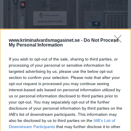
www.kriminalvardsmagasinet.se -
Do Not Process
My Personal Information
Anstalten Fosie. Foto: Susanne Wästerlund
If you wish to opt-out of the sale, sharing to third parties, or
Vakthavande befäl på
processing of your personal or sensitive information for
anstalten Fosie
targeted advertising by us, please use the below opt-out
section to confirm your selection. Please note that after your
brottsmisstänkt
opt-out request is processed you may continue seeing
interest-based ads based on personal information utilized by
us or personal information disclosed to third parties prior to
Av Ricard A R Nilsson 2026-02-11
your opt-out. You may separately opt-out of the further
disclosure of your personal information by third parties on the
Ett kriminalvårdare som tjänstgjorde som
IAB’s list of downstream participants. This information may
vakthavande befäl när en 33-årig man dog i
also be disclosed by us to third parties on the
IAB’s List of
sin isoleringscell, är nu misstänkt för vållande
Downstream Participants
that may further disclose it to other
till annans död, grovt brott, och tjänstefel.