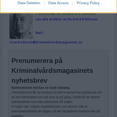
Ämnesord:
Anstalten Fosie
,
Fosieanstalten
,
Data Deletion
Data Access
Privacy Policy
Vakthavande befäl
Publicerad av Ricard A R Nilsson
Läs alla artiklar av Ricard A R Nilsson
Mail:
ricard.nilsson@kriminalvardsmagasinet.se
Prenumerera på
Kriminalvårdsmagasinets
nyhetsbrev
Nyhetsbrevet skickas ut varje måndag.
I Nyhetsbrevet får du besked om det vi senast har publicerat och
en del information om vad som är på gång. Därtill får du ibland
extramaterial som inte publiceras på sajten.
Vi ingår inte i någon mediekoncern och lämnar inte ut
prenumerantlistan till någon, så din mejladress hamnar inte på
avvägar.