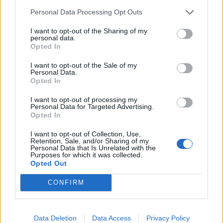
brist på engagemang för de intagna. Det
Personal Data Processing Opt Outs
handlade om en arbetskultur präglad av
kompisrekrytering, konflikter och ohållbara
I want to opt-out of the Sharing of my
arbetstider som gjorde att han till slut gav
personal data.
Opted In
upp.
I want to opt-out of the Sale of my
Börja prenumerera för att läsa detta innehåll.
Personal Data.
Opted In
Username or E-mail
I want to opt-out of processing my
Personal Data for Targeted Advertising.
Opted In
Password
I want to opt-out of Collection, Use,
Retention, Sale, and/or Sharing of my
Personal Data that Is Unrelated with the
Purposes for which it was collected.
Opted Out
Remember Me
CONFIRM
Data Deletion
Data Access
Privacy Policy