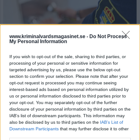
www.kriminalvardsmagasinet.se -
Do Not Process
My Personal Information
Foto: Kriminalvården
If you wish to opt-out of the sale, sharing to third parties, or
processing of your personal or sensitive information for
”Det går inte att leva ett
targeted advertising by us, please use the below opt-out
vanligt liv” – därför
section to confirm your selection. Please note that after your
opt-out request is processed you may continue seeing
lämnar kriminalvårdare
interest-based ads based on personal information utilized by
yrket
us or personal information disclosed to third parties prior to
your opt-out. You may separately opt-out of the further
disclosure of your personal information by third parties on the
Av Rahma Khalifa 2025-10-12
IAB’s list of downstream participants. This information may
also be disclosed by us to third parties on the
IAB’s List of
Efter 14 år i Kriminalvården bestämde Eric sig
Downstream Participants
that may further disclose it to other
för att lämna sitt jobb. Anledningen var inte
third parties.