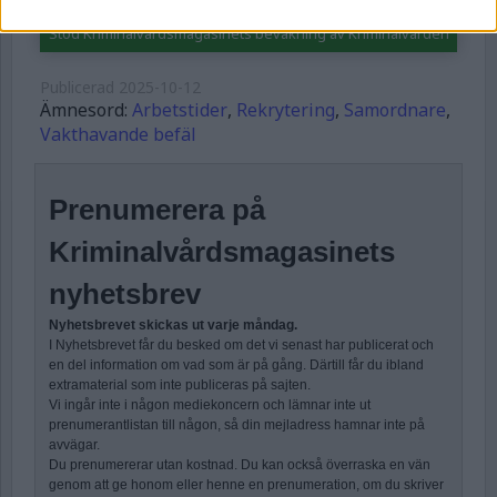
Forgot Password
Stöd Kriminalvårdsmagasinets bevakning av Kriminalvården
Publicerad
2025-10-12
Ämnesord:
Arbetstider
,
Rekrytering
,
Samordnare
,
Vakthavande befäl
Prenumerera på
Kriminalvårdsmagasinets
nyhetsbrev
Nyhetsbrevet skickas ut varje måndag.
I Nyhetsbrevet får du besked om det vi senast har publicerat och
en del information om vad som är på gång. Därtill får du ibland
extramaterial som inte publiceras på sajten.
Vi ingår inte i någon mediekoncern och lämnar inte ut
prenumerantlistan till någon, så din mejladress hamnar inte på
avvägar.
Du prenumererar utan kostnad. Du kan också överraska en vän
genom att ge honom eller henne en prenumeration, om du skriver