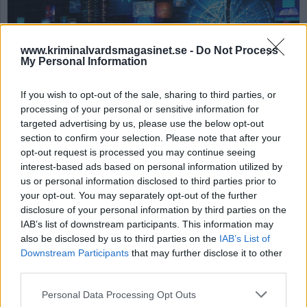
www.kriminalvardsmagasinet.se -
Do Not Process
My Personal Information
If you wish to opt-out of the sale, sharing to third parties, or
processing of your personal or sensitive information for
targeted advertising by us, please use the below opt-out
Kriminalvården
section to confirm your selection. Please note that after your
digitaliseras
opt-out request is processed you may continue seeing
interest-based ads based on personal information utilized by
us or personal information disclosed to third parties prior to
Av Rahma Khalifa 2025-09-20
your opt-out. You may separately opt-out of the further
disclosure of your personal information by third parties on the
Kriminalvården står inför en av sina största
IAB’s list of downstream participants. This information may
moderniseringar på decennier. Genom
also be disclosed by us to third parties on the
IAB’s List of
Downstream Participants
satsningen Digi:klient ska digitala verktyg
that may further disclose it to other
third parties.
införas i landets anstalter och häkten för att
effektivisera arbetet och stärka både
Personal Data Processing Opt Outs
personal och intagna. Men vad innebär det i