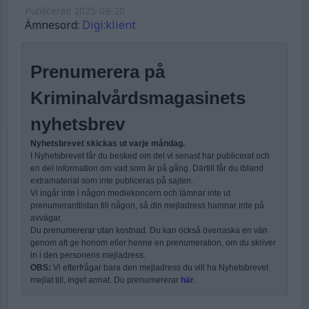
Publicerad
2025-09-20
Ämnesord:
Digi:klient
Prenumerera på
Kriminalvårdsmagasinets
nyhetsbrev
Nyhetsbrevet skickas ut varje måndag.
I Nyhetsbrevet får du besked om det vi senast har publicerat och
en del information om vad som är på gång. Därtill får du ibland
extramaterial som inte publiceras på sajten.
Vi ingår inte i någon mediekoncern och lämnar inte ut
prenumerantlistan till någon, så din mejladress hamnar inte på
avvägar.
Du prenumererar utan kostnad. Du kan också överraska en vän
genom att ge honom eller henne en prenumeration, om du skriver
in i den personens mejladress.
OBS:
Vi efterfrågar bara den mejladress du vill ha Nyhetsbrevet
mejlat till, inget annat. Du prenumererar
här
.