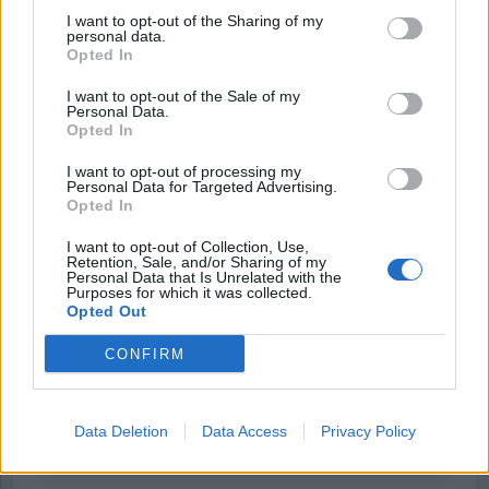
praktiken och vilka risker finns när
I want to opt-out of the Sharing of my
fängelsemiljön blir allt mer digital?
personal data.
Opted In
Börja prenumerera för att läsa detta innehåll.
I want to opt-out of the Sale of my
Personal Data.
Opted In
Username or E-mail
I want to opt-out of processing my
Personal Data for Targeted Advertising.
Opted In
Password
I want to opt-out of Collection, Use,
Retention, Sale, and/or Sharing of my
Personal Data that Is Unrelated with the
Purposes for which it was collected.
Remember Me
Opted Out
CONFIRM
Forgot Password
Data Deletion
Data Access
Privacy Policy
Stöd Kriminalvårdsmagasinets bevakning av Kriminalvården