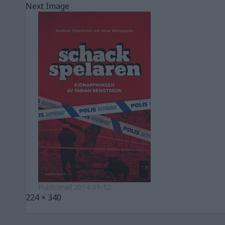
Next Image
Publicerad
2014-01-12
Full
224 × 340
size