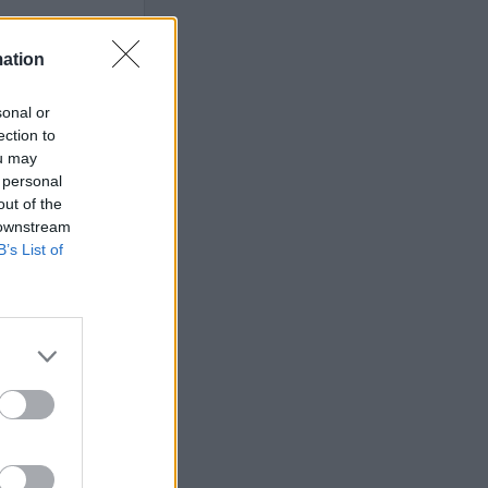
mation
sonal or
ets bevakning av
ection to
en
ou may
 personal
out of the
 downstream
ETS
B’s List of
Anstalten
n Johannesberg