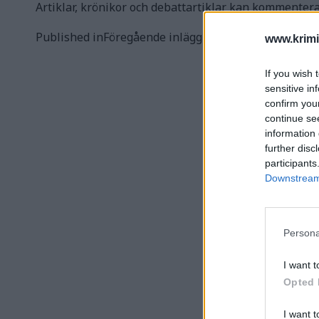
Artiklar, krönikor och debattartiklar kan kommenter
Inläggsnavigering
Published in
Föregående inlägg
www.krimi
If you wish 
sensitive in
confirm you
continue se
information 
further disc
participants
Downstream 
Persona
I want t
Opted 
I want t