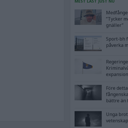
MEST LÄST JUST NU
Medfånge 
”Tycker m
gnäller”
Sport-bh 
påverka m
Regeringe
Kriminalv
expansio
Före detta 
fångensk
bättre än
Unga brot
vetenska