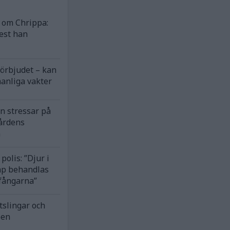
om Chrippa:
est han
förbjudet – kan
anliga vakter
n stressar på
årdens
n
polis: ”Djur i
ap behandlas
 fångarna”
tslingar och
pen