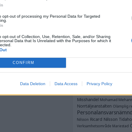
Anstalten Kum
In
Anstalten Rö
Norrtälje
Anstalten Salberga
Sagsjön
to opt-out of processing my Personal Data for Targeted
ing.
Anstalten Skänni
Saltvik
In
Tidaholm
Anstalten Västervik
Dubbe
o opt-out of Collection, Use, Retention, Sale, and/or Sharing
ungdomsavdelningar
ersonal Data that Is Unrelated with the Purposes for which it
Dödsfall
Fotboja
Estland
frim
lected.
Glenn Zetterlind
G
Out
Strömmer
Göteborgshäkt
CONFIRM
Hallanstalten
Häkte
Häk
JO
Jesper Hansson
JK
Justitieombudsmannen
Data Deletion
Data Access
Privacy Policy
Kumlaanstalten
Mes
Misshandel
Mohamad Mehan
Norrtäljeanstalten
Olämplig re
Personalansvarsnämn
Ricard Nilsson
Tidaho
Nilsson
Verksamhetsområde Mariestad