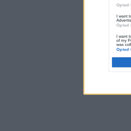
Opted 
I want 
Advertis
Opted 
I want t
of my P
was col
Opted 