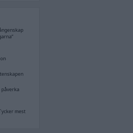
 fångenskap
garna”
ion
etenskapen
n påverka
Tycker mest