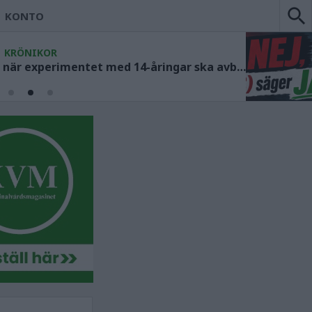
KONTO
KRÖNIKOR
Socialdemokraterna måste ange när experimentet med 14-åringar ska avbrytas