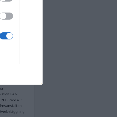
la
Anstalten
djan
Anstalten
Anstalten
Anstalten
nge
Barn- och
 Norra
lbeläggning
ärken
Fängelse
unnar
et
tet Göteborg
Kriminalvården
t lästa
na
PAN
lation
den
Ricard A R
lmsanstalten
Överbeläggning