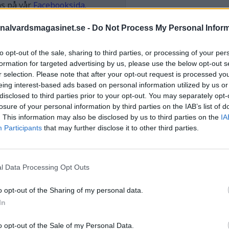
as på vår
Facebooksida
.
nalvardsmagasinet.se -
Do Not Process My Personal Infor
STÖD OSS
to opt-out of the sale, sharing to third parties, or processing of your per
Stöd Kriminalvårdsmagasin
formation for targeted advertising by us, please use the below opt-out s
Kriminalvård
r selection. Please note that after your opt-out request is processed y
eing interest-based ads based on personal information utilized by us or
disclosed to third parties prior to your opt-out. You may separately opt-
PRENUMERERA PÅ
losure of your personal information by third parties on the IAB’s list of
KRIMINALVÅRDSMAGASIN
. This information may also be disclosed by us to third parties on the
IA
NYHETSBREV
Participants
that may further disclose it to other third parties.
l Data Processing Opt Outs
ÄMNESORD
o opt-out of the Sharing of my personal data.
Anstalten Borås
Anstalten Fosie
In
Hall
Anstalten Hällby
Anstalte
o opt-out of the Sale of my Personal Data.