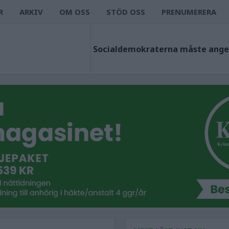
R
ARKIV
OM OSS
STÖD OSS
PRENUMERERA