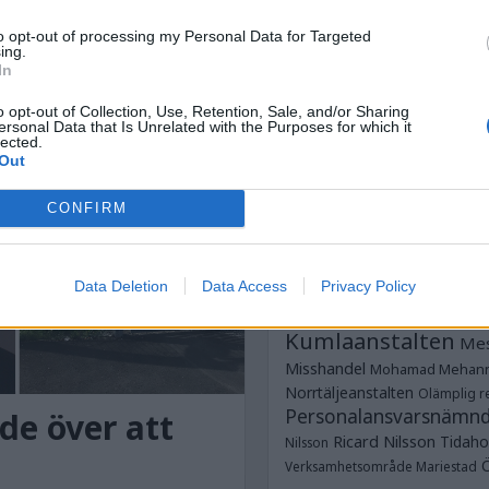
Anstalten Kum
Anstalten Rö
Norrtälje
to opt-out of processing my Personal Data for Targeted
ing.
Anstalten Salberga
Sagsjön
In
Anstalten Skänni
Saltvik
Tidaholm
Anstalten Västervik
o opt-out of Collection, Use, Retention, Sale, and/or Sharing
ersonal Data that Is Unrelated with the Purposes for which it
Dubbe
ungdomsavdelningar
lected.
Dödsfall
Fotboja
Out
Estland
frim
Glenn Zetterlind
G
CONFIRM
Strömmer
Göteborgshäkt
Hallanstalten
Häkte
Häk
JO
Jesper Hansson
JK
Data Deletion
Data Access
Privacy Policy
Justitieombudsmannen
Kumlaanstalten
Mes
Misshandel
Mohamad Mehan
Norrtäljeanstalten
Olämplig re
Personalansvarsnämn
de över att
Ricard Nilsson
Tidaho
Nilsson
Verksamhetsområde Mariestad