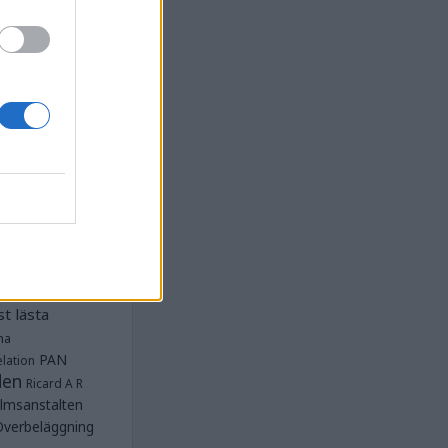
la
Anstalten
djan
Anstalten
Anstalten
Anstalten
nge
Barn- och
 Norra
lbeläggning
ärken
Fängelse
unnar
et
tet Göteborg
Kriminalvården
t lästa
na
PAN
lation
den
Ricard A R
lmsanstalten
Överbeläggning