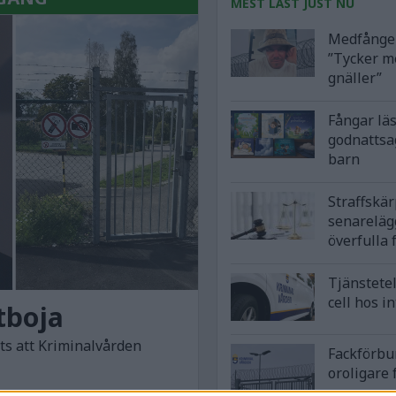
MEST LÄST JUST NU
Medfånge 
”Tycker m
gnäller”
Fångar lä
godnattsa
barn
Straffskä
senareläg
överfulla 
Tjänstetel
cell hos i
tboja
ots att Kriminalvården
Fackförbu
oroligare 