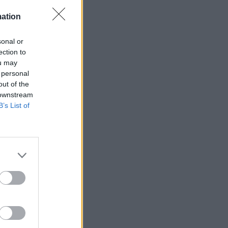
mation
sonal or
ection to
ets bevakning av
ou may
en
 personal
out of the
 downstream
B’s List of
ETS
Anstalten
n Johannesberg