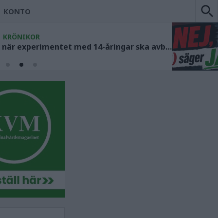
KONTO
KRÖNIKOR
Socialdemokraterna måste ange när experimentet med 14-åringar ska avbrytas