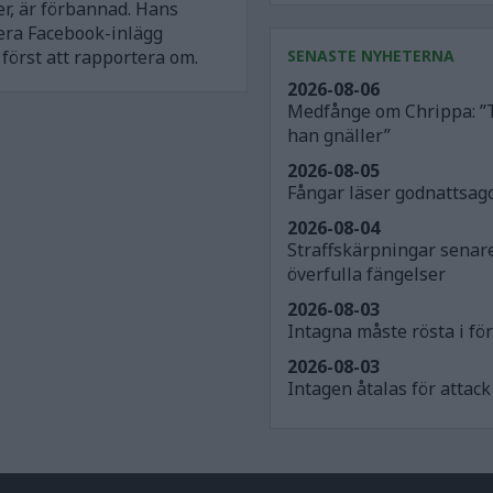
er, är förbannad. Hans
flera Facebook-inlägg
först att rapportera om.
SENASTE NYHETERNA
2026-08-06
Medfånge om Chrippa: ”
han gnäller”
2026-08-05
Fångar läser godnattsago
2026-08-04
Straffskärpningar senar
överfulla fängelser
2026-08-03
Intagna måste rösta i för
2026-08-03
Intagen åtalas för atta