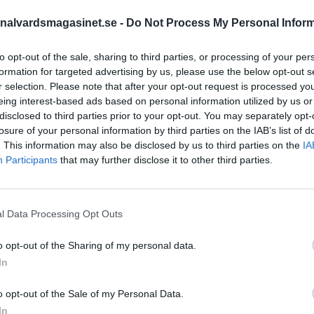
nalvardsmagasinet.se -
Do Not Process My Personal Infor
STÖD OSS
to opt-out of the sale, sharing to third parties, or processing of your per
formation for targeted advertising by us, please use the below opt-out s
Stöd Kriminalvårdsmagasin
r selection. Please note that after your opt-out request is processed y
Kriminalvård
eing interest-based ads based on personal information utilized by us or
disclosed to third parties prior to your opt-out. You may separately opt-
losure of your personal information by third parties on the IAB’s list of
PRENUMERERA PÅ
. This information may also be disclosed by us to third parties on the
IA
KRIMINALVÅRDSMAGASIN
Participants
that may further disclose it to other third parties.
NYHETSBREV
l Data Processing Opt Outs
viktigare än
o opt-out of the Sharing of my personal data.
ÄMNESORD
In
Anstalten Borås
Anstalten Fosie
Hall
o opt-out of the Sale of my Personal Data.
en i modern tid. Men
Anstalten Hällby
Anstalte
In