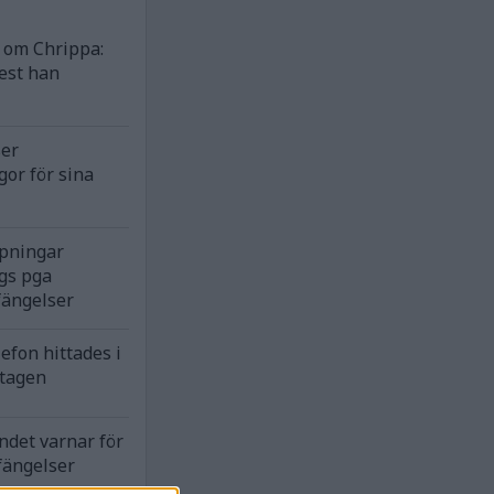
om Chrippa:
est han
ser
gor för sina
rpningar
gs pga
fängelser
efon hittades i
ntagen
ndet varnar för
fängelser