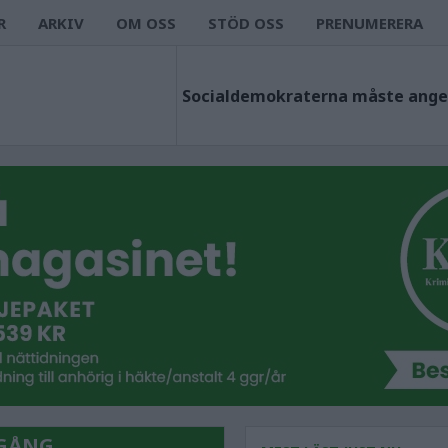
R
ARKIV
OM OSS
STÖD OSS
PRENUMERERA
IGÅNG