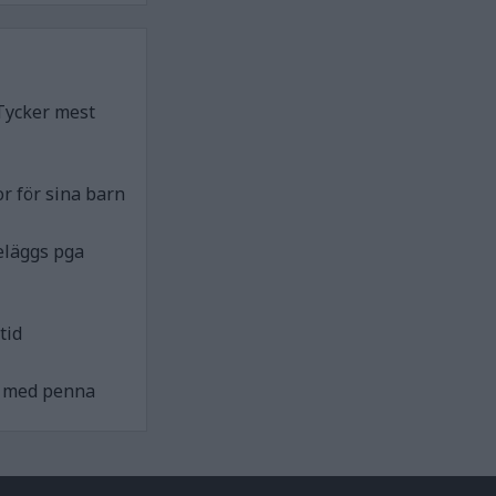
Tycker mest
r för sina barn
eläggs pga
tid
ck med penna