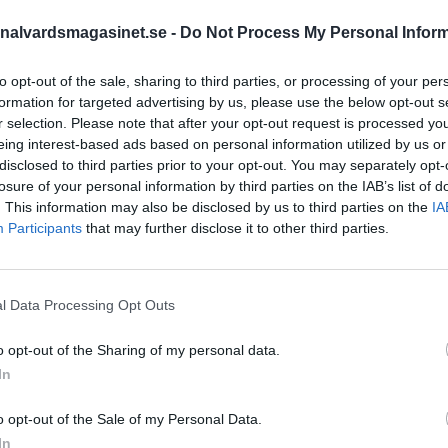
risen i modern tid. Men
nalvardsmagasinet.se -
Do Not Process My Personal Infor
STÖD OSS
to opt-out of the sale, sharing to third parties, or processing of your per
formation for targeted advertising by us, please use the below opt-out s
Stöd Kriminalvårdsmagasin
r selection. Please note that after your opt-out request is processed y
Kriminalvård
eing interest-based ads based on personal information utilized by us or
disclosed to third parties prior to your opt-out. You may separately opt-
losure of your personal information by third parties on the IAB’s list of
PRENUMERERA PÅ
. This information may also be disclosed by us to third parties on the
IA
KRIMINALVÅRDSMAGASIN
Participants
that may further disclose it to other third parties.
NYHETSBREV
l Data Processing Opt Outs
o opt-out of the Sharing of my personal data.
ÄMNESORD
In
Anstalten Borås
Anstalten Fosie
Hall
o opt-out of the Sale of my Personal Data.
Anstalten Hällby
Anstalte
 Kriminalvården
In