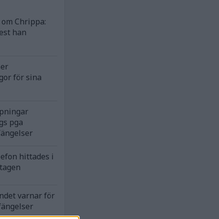
om Chrippa:
est han
ser
gor för sina
rpningar
gs pga
fängelser
efon hittades i
ntagen
ndet varnar för
fängelser