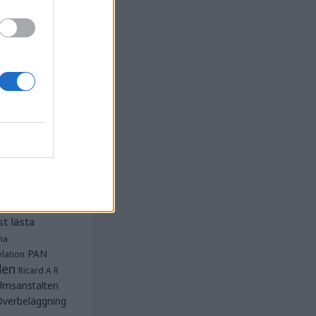
la
Anstalten
djan
Anstalten
Anstalten
Anstalten
nge
Barn- och
 Norra
lbeläggning
ärken
Fängelse
unnar
et
tet Göteborg
Kriminalvården
t lästa
na
PAN
lation
den
Ricard A R
lmsanstalten
Överbeläggning