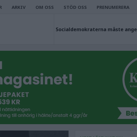
R
ARKIV
OM OSS
STÖD OSS
PRENUMERERA