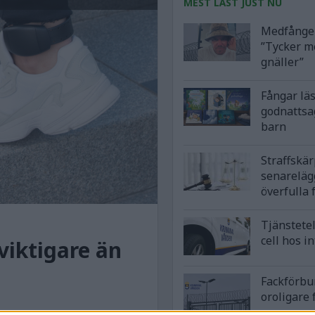
MEST LÄST JUST NU
Medfånge 
”Tycker m
gnäller”
Fångar lä
godnattsa
barn
Straffskä
senareläg
överfulla 
Tjänstetel
cell hos i
viktigare än
Fackförbu
oroligare 