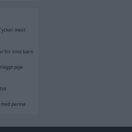
Tycker mest
r för sina barn
eläggs pga
tid
ck med penna