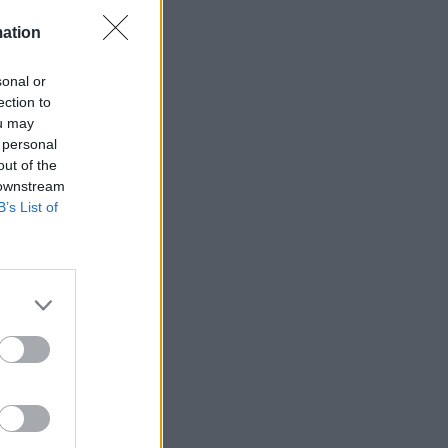
mation
sonal or
ection to
ets bevakning av
ou may
en
 personal
out of the
 downstream
B’s List of
ETS
Anstalten
n Johannesberg