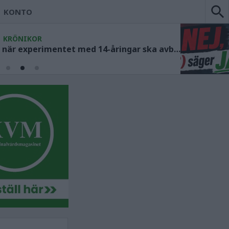
KONTO
KRÖNIKOR
Socialdemokraterna måste ange när experimentet med 14-åringar ska avbrytas