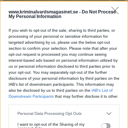
www.kriminalvardsmagasinet.se -
Do Not Process
My Personal Information
If you wish to opt-out of the sale, sharing to third parties, or
processing of your personal or sensitive information for
targeted advertising by us, please use the below opt-out
Nya regler vid ansökan
section to confirm your selection. Please note that after your
opt-out request is processed you may continue seeing
om omvandling av
interest-based ads based on personal information utilized by
livstidsstraff
us or personal information disclosed to third parties prior to
your opt-out. You may separately opt-out of the further
Den 1 januari 2026 ändrades reglerna för
disclosure of your personal information by third parties on the
livstidsdömda så att de kan ansöka om
IAB’s list of downstream participants. This information may
tidsbestämning först efter att ha avtjänat tolv år i
also be disclosed by us to third parties on the
IAB’s List of
fängelse, innan gällde tio år. Men gäller de nya
Downstream Participants
that may further disclose it to other
reglerna för dem som redan har suttit tio år? Och
third parties.
vad gäller för frigivning, ska man ha avtjänat 2/3
Personal Data Processing Opt Outs
eller 3/4 som livstidsdömd?
I want to opt-out of the Sharing of my