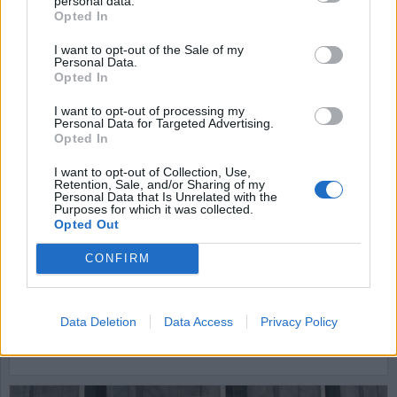
personal data.
Opted In
I want to opt-out of the Sale of my
Personal Data.
Opted In
I want to opt-out of processing my
Personal Data for Targeted Advertising.
Opted In
I want to opt-out of Collection, Use,
Retention, Sale, and/or Sharing of my
Personal Data that Is Unrelated with the
”Livstid kan absolut
Purposes for which it was collected.
Opted Out
innebära livstid”
CONFIRM
En man som dömdes till livstids fängelse 1992 har
nyligen fått avslag på sin åttonde ansökan om att
få sitt straff tidsbestämt. ”I Sverige innebär livstid
Data Deletion
Data Access
Privacy Policy
i vissa fall att man sitter inlåst hela livet”,
konstaterar Kriminalvårdsmagasinets expert.