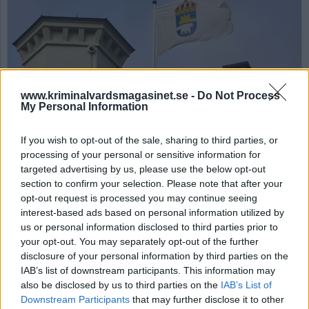
www.kriminalvardsmagasinet.se -
Do Not Process
My Personal Information
Foto: Susanne Wästerlund.
If you wish to opt-out of the sale, sharing to third parties, or
Fängelse utan
processing of your personal or sensitive information for
återanpassning – en
targeted advertising by us, please use the below opt-out
section to confirm your selection. Please note that after your
tickande bomb som
opt-out request is processed you may continue seeing
snart smäller
interest-based ads based on personal information utilized by
us or personal information disclosed to third parties prior to
your opt-out. You may separately opt-out of the further
Publicerad 2025-05-19
disclosure of your personal information by third parties on the
IAB’s list of downstream participants. This information may
Det har nog inte undgått någon, vilken minst
also be disclosed by us to third parties on the
IAB’s List of
sagt allvarlig utveckling brottsligheten har
Downstream Participants
that may further disclose it to other