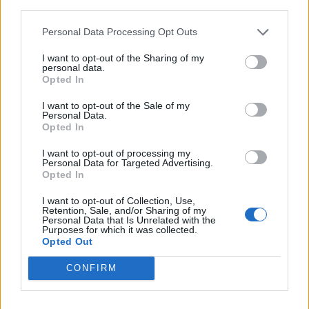
tagit i Sverige. Kriminalpolitiken har lagts om
third parties.
och tusentals år i fängelse har delats ut till
Personal Data Processing Opt Outs
landets kriminella, som i skrivande stund
verkställer sina straff. Men tyvärr kommer
I want to opt-out of the Sharing of my
den repressiva och förvaringsinriktade policy
personal data.
Opted In
som idag gäller inom Kriminalvården att öka
återfallen och även kriminaliteten.
I want to opt-out of the Sale of my
Personal Data.
Opted In
Börja prenumerera för att läsa detta innehåll.
I want to opt-out of processing my
Username or E-mail
Personal Data for Targeted Advertising.
Opted In
I want to opt-out of Collection, Use,
Password
Retention, Sale, and/or Sharing of my
Personal Data that Is Unrelated with the
Purposes for which it was collected.
Opted Out
Remember Me
CONFIRM