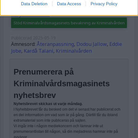
Data Deletion
Data Access
Privacy Policy
Forgot Password
Stöd Kriminalvårdsmagasinets bevakning av Kriminalvården
Publicerad
2025-05-19
Ämnesord:
Återanpassning
,
Dodou Jallow
,
Eddie
Jobe
,
Kardå Talani
,
Kriminalvården
Prenumerera på
Kriminalvårdsmagasinets
nyhetsbrev
Nyhetsbrevet skickas ut varje måndag.
I Nyhetsbrevet får du besked om det vi senast har publicerat och
en del information om vad som är på gång. Därtill får du ibland
extramaterial som inte publiceras på sajten.
Vi ingår inte i någon mediekoncern och lämnar inte ut
prenumerantlistan till någon, så din mejladress hamnar inte på
avvägar.