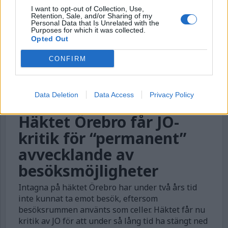
I want to opt-out of Collection, Use,
Retention, Sale, and/or Sharing of my
Personal Data that Is Unrelated with the
Purposes for which it was collected.
Opted Out
CONFIRM
Data Deletion
Data Access
Privacy Policy
Häktet Örebro får JO-
kritik för “permanent”
avvecklande av
besöksmöjligheter
Intagna på häktet Örebro har under två års tid
inte kunnat ta emot besök, eftersom
besöksrummen använts som celler. Häktet får nu
kritik av JO för att under så lång tid ha stängt ned