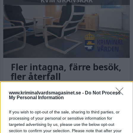
Fler intagna, färre besök,
fler återfall
Överbeläggningen inom Kriminalvården har
inneburit att intagna har allt färre möjligheter
www.kriminalvardsmagasinet.se -
Do Not Process
My Personal Information
att få besök, bland annat eftersom
besöksrummen konverterats till celler.
Kriminalvårdsmagasinet har granskat hur det ser
If you wish to opt-out of the sale, sharing to third parties, or
ut på samtliga klass 1 anstalter.
processing of your personal or sensitive information for
targeted advertising by us, please use the below opt-out
section to confirm your selection. Please note that after your