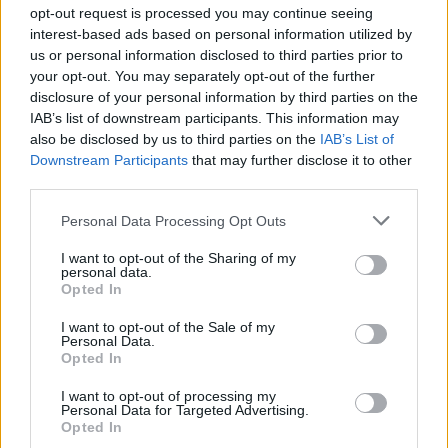
ANHÖRIGKRÖNIKA
opt-out request is processed you may continue seeing
interest-based ads based on personal information utilized by
us or personal information disclosed to third parties prior to
your opt-out. You may separately opt-out of the further
disclosure of your personal information by third parties on the
IAB’s list of downstream participants. This information may
also be disclosed by us to third parties on the
IAB’s List of
Downstream Participants
that may further disclose it to other
third parties.
Personal Data Processing Opt Outs
Hällbyanstalten sätter
inte barnets bästa
I want to opt-out of the Sharing of my
personal data.
Opted In
främst
I want to opt-out of the Sale of my
Jag skriver angående de nya rutinerna för besök
Personal Data.
på Hällbyanstalten, där min dotters pappa är
Opted In
intagen. Dessa nya rutiner och regler bryter mot
I want to opt-out of processing my
bland annat Barnkonventionen.
Personal Data for Targeted Advertising.
Opted In