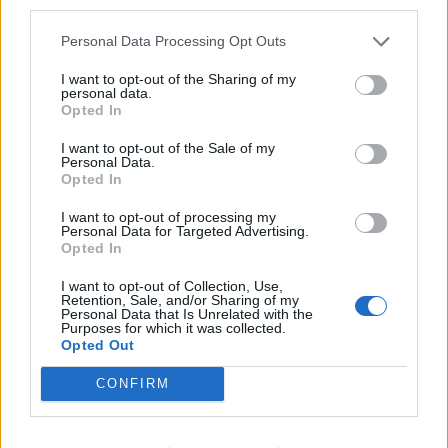
third parties.
Börja prenumerera för att läsa detta innehåll.
Personal Data Processing Opt Outs
Username or E-mail
I want to opt-out of the Sharing of my
personal data.
Opted In
Password
I want to opt-out of the Sale of my
Personal Data.
Opted In
Remember Me
I want to opt-out of processing my
Personal Data for Targeted Advertising.
Opted In
I want to opt-out of Collection, Use,
Retention, Sale, and/or Sharing of my
Personal Data that Is Unrelated with the
Forgot Password
Purposes for which it was collected.
Opted Out
Stöd Kriminalvårdsmagasinets bevakning av Kriminalvården
CONFIRM
Publicerad
2025-06-02
Ämnesord:
Återfall
,
Besök
,
Överbeläggning
,
Rehabilitering
,
Ricard Nilsson
,
Samhällskostnad
,