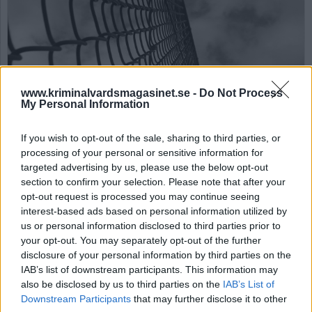
www.kriminalvardsmagasinet.se -
Do Not Process
My Personal Information
Två tredjedelar av alla
If you wish to opt-out of the sale, sharing to third parties, or
processing of your personal or sensitive information for
besöksrum blir celler
targeted advertising by us, please use the below opt-out
section to confirm your selection. Please note that after your
opt-out request is processed you may continue seeing
Av Ricard A R Nilsson 2025-06-02
interest-based ads based on personal information utilized by
us or personal information disclosed to third parties prior to
Antalet besök som intagna får ta emot har
your opt-out. You may separately opt-out of the further
minskat kraftigt. Detta som en följd av
disclosure of your personal information by third parties on the
överbeläggningen vilken har medfört att två
IAB’s list of downstream participants. This information may
tredjedelar av alla besöksrum har byggts om
also be disclosed by us to third parties on the
IAB’s List of
till celler.
Downstream Participants
that may further disclose it to other