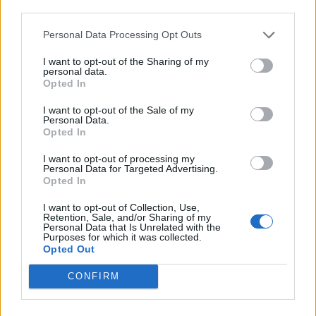
third parties.
straffbarhetsåldern till 13 år.
Personal Data Processing Opt Outs
Börja prenumerera för att läsa detta innehåll.
I want to opt-out of the Sharing of my
personal data.
Username or E-mail
Opted In
I want to opt-out of the Sale of my
Personal Data.
Password
Opted In
I want to opt-out of processing my
Personal Data for Targeted Advertising.
Remember Me
Opted In
I want to opt-out of Collection, Use,
Retention, Sale, and/or Sharing of my
Personal Data that Is Unrelated with the
Purposes for which it was collected.
Opted Out
Forgot Password
CONFIRM
Stöd Kriminalvårdsmagasinets bevakning av Kriminalvården
Publicerad
2026-06-11