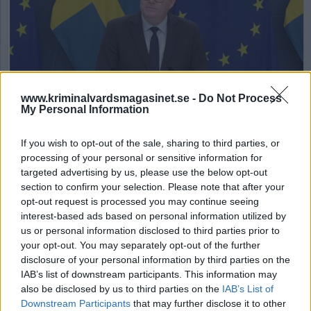
www.kriminalvardsmagasinet.se -
Do Not Process
My Personal Information
Justitieminister Gunnar Strömmer. Foto: Skärdump från presskonferens
regeringen.se
If you wish to opt-out of the sale, sharing to third parties, or
processing of your personal or sensitive information for
Regeringen ändrar sig –
targeted advertising by us, please use the below opt-out
ska inte låsa in 13-
section to confirm your selection. Please note that after your
opt-out request is processed you may continue seeing
åringar
interest-based ads based on personal information utilized by
us or personal information disclosed to third parties prior to
your opt-out. You may separately opt-out of the further
Av Nina Silventoinen 2026-06-11
disclosure of your personal information by third parties on the
IAB’s list of downstream participants. This information may
Under torsdagen höll justitieministern en
also be disclosed by us to third parties on the
IAB’s List of
pressträff där han berättade att regeringen
Downstream Participants
that may further disclose it to other
återtar sitt förslag om att sänka