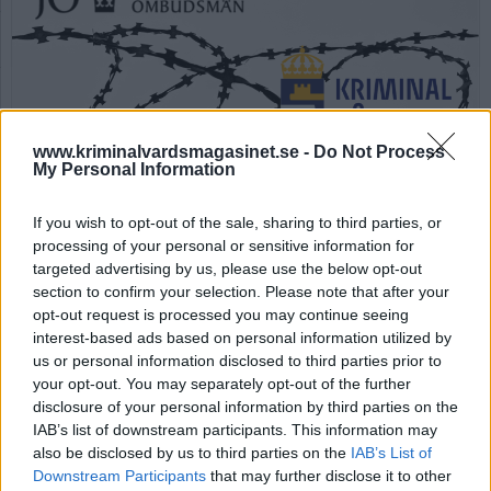
www.kriminalvardsmagasinet.se -
Do Not Process
My Personal Information
Kriminalvården ser över
If you wish to opt-out of the sale, sharing to third parties, or
frimärksförbud efter JO-
processing of your personal or sensitive information for
targeted advertising by us, please use the below opt-out
kritik
section to confirm your selection. Please note that after your
opt-out request is processed you may continue seeing
interest-based ads based on personal information utilized by
Av Ricard A R Nilsson 2026-06-01
us or personal information disclosed to third parties prior to
your opt-out. You may separately opt-out of the further
Justitieombudsmannen kritiserade anstalten
disclosure of your personal information by third parties on the
Hall för att ha infört ett generellt förbud för
IAB’s list of downstream participants. This information may
intagna att ta emot frimärken från anhöriga.
also be disclosed by us to third parties on the
IAB’s List of
Kriminalvården följer upp kritiken.
Downstream Participants
that may further disclose it to other