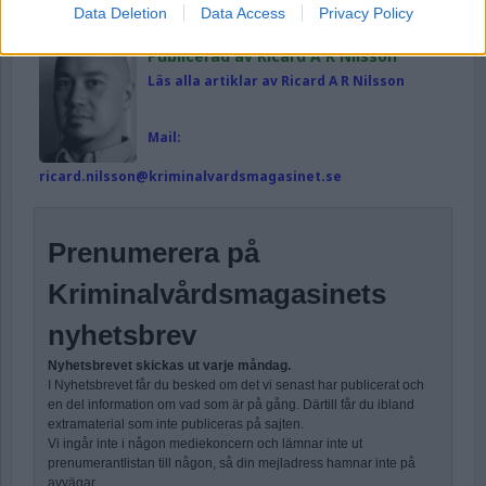
frimärken
,
Frimärksförbud
,
Hallanstalten
,
JO
,
Data Deletion
Data Access
Privacy Policy
Skänningeanstalten
Publicerad av Ricard A R Nilsson
Läs alla artiklar av Ricard A R Nilsson
Mail:
ricard.nilsson@kriminalvardsmagasinet.se
Prenumerera på
Kriminalvårdsmagasinets
nyhetsbrev
Nyhetsbrevet skickas ut varje måndag.
I Nyhetsbrevet får du besked om det vi senast har publicerat och
en del information om vad som är på gång. Därtill får du ibland
extramaterial som inte publiceras på sajten.
Vi ingår inte i någon mediekoncern och lämnar inte ut
prenumerantlistan till någon, så din mejladress hamnar inte på
avvägar.