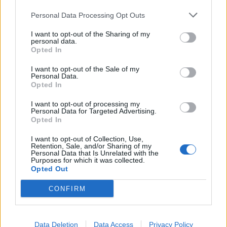
Personal Data Processing Opt Outs
Börja prenumerera för att läsa detta innehåll.
I want to opt-out of the Sharing of my
personal data.
Username or E-mail
Opted In
I want to opt-out of the Sale of my
Personal Data.
Password
Opted In
I want to opt-out of processing my
Personal Data for Targeted Advertising.
Opted In
Remember Me
I want to opt-out of Collection, Use,
Retention, Sale, and/or Sharing of my
Personal Data that Is Unrelated with the
Purposes for which it was collected.
Opted Out
Forgot Password
CONFIRM
Stöd Kriminalvårdsmagasinets bevakning av Kriminalvården
Publicerad
2026-01-19
Data Deletion
Data Access
Privacy Policy