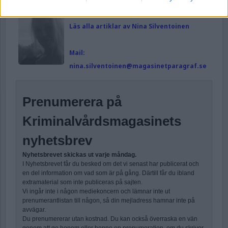
Ämnesord:
Anstalten Saltvik
,
Saltviksanstalten
Publicerad av Nina Silventoinen
Läs alla artiklar av Nina Silventoinen
Mail:
nina.silventoinen@magasinetparagraf.se
Prenumerera på
Kriminalvårdsmagasinets
nyhetsbrev
Nyhetsbrevet skickas ut varje måndag.
I Nyhetsbrevet får du besked om det vi senast har publicerat och
en del information om vad som är på gång. Därtill får du ibland
extramaterial som inte publiceras på sajten.
Vi ingår inte i någon mediekoncern och lämnar inte ut
prenumerantlistan till någon, så din mejladress hamnar inte på
avvägar.
Du prenumererar utan kostnad. Du kan också överraska en vän
genom att ge honom eller henne en prenumeration, om du skriver