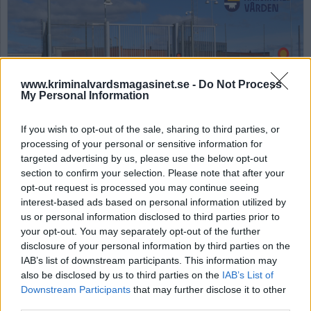
www.kriminalvardsmagasinet.se -
Do Not Process
My Personal Information
Anstalten Saltvik. Foto: Kriminalvården
If you wish to opt-out of the sale, sharing to third parties, or
processing of your personal or sensitive information for
Förundersökning om
targeted advertising by us, please use the below opt-out
stekpannamisshandel
section to confirm your selection. Please note that after your
opt-out request is processed you may continue seeing
läggs ner
interest-based ads based on personal information utilized by
us or personal information disclosed to third parties prior to
your opt-out. You may separately opt-out of the further
Av Nina Silventoinen 2026-01-19
disclosure of your personal information by third parties on the
IAB’s list of downstream participants. This information may
Under en våldsincident på anstalten Saltvik
also be disclosed by us to third parties on the
IAB’s List of
använde de intagna stekpannor som
Downstream Participants
that may further disclose it to other
tillhyggen. Nu har ansvarig åklagare lagt ner
third parties.
förundersökningen.