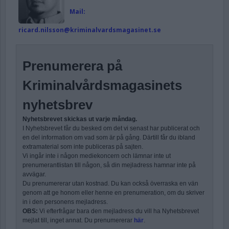
Mail:
ricard.nilsson@kriminalvardsmagasinet.se
Prenumerera på
Kriminalvårdsmagasinets
nyhetsbrev
Nyhetsbrevet skickas ut varje måndag.
I Nyhetsbrevet får du besked om det vi senast har publicerat och
en del information om vad som är på gång. Därtill får du ibland
extramaterial som inte publiceras på sajten.
Vi ingår inte i någon mediekoncern och lämnar inte ut
prenumerantlistan till någon, så din mejladress hamnar inte på
avvägar.
Du prenumererar utan kostnad. Du kan också överraska en vän
genom att ge honom eller henne en prenumeration, om du skriver
in i den personens mejladress.
OBS:
Vi efterfrågar bara den mejladress du vill ha Nyhetsbrevet
mejlat till, inget annat. Du prenumererar
här
.