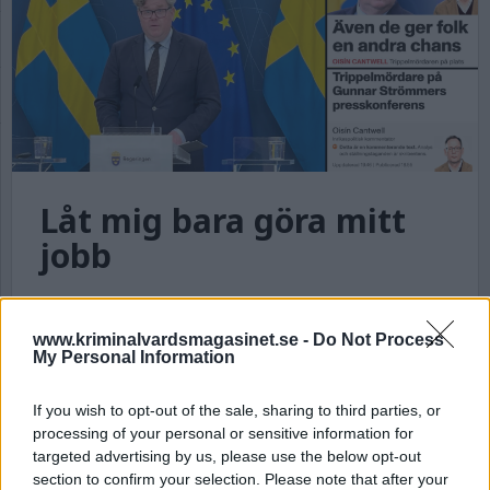
Låt mig bara göra mitt
jobb
Av Ricard A R Nilsson 2026-01-15
www.kriminalvardsmagasinet.se -
Do Not Process
Justitieministern och Tidöpartierna höll idag
My Personal Information
en pressträff för att presentera en uppsjö av
straffskärpningar som ska införas inom kort.
If you wish to opt-out of the sale, sharing to third parties, or
Jag var närvarande i Rosenbads pressrum för
processing of your personal or sensitive information for
att bevaka den åt Kriminalvårdsmagasinet
targeted advertising by us, please use the below opt-out
och Magasinet Paragraf, men hos Aftonbladet
section to confirm your selection. Please note that after your