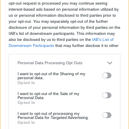
blev den stora nyheten inte straffreformen,
opt-out request is processed you may continue seeing
utan att jag var på plats och gjorde mitt jobb.
interest-based ads based on personal information utilized by
us or personal information disclosed to third parties prior to
your opt-out. You may separately opt-out of the further
Börja prenumerera för att läsa detta innehåll.
disclosure of your personal information by third parties on the
IAB’s list of downstream participants. This information may
Username or E-mail
also be disclosed by us to third parties on the
IAB’s List of
Downstream Participants
that may further disclose it to other
third parties.
Password
Personal Data Processing Opt Outs
I want to opt-out of the Sharing of my
personal data.
Remember Me
Opted In
I want to opt-out of the Sale of my
Personal Data.
Opted In
Forgot Password
I want to opt-out of processing my
Personal Data for Targeted Advertising.
Stöd Kriminalvårdsmagasinets bevakning av Kriminalvården
Opted In