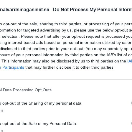
 frias från anklagelser
e med en krycka.
nalvardsmagasinet.se -
Do Not Process My Personal Infor
STÖD OSS
to opt-out of the sale, sharing to third parties, or processing of your per
formation for targeted advertising by us, please use the below opt-out s
Stöd Kriminalvårdsmagasin
r selection. Please note that after your opt-out request is processed y
Kriminalvård
eing interest-based ads based on personal information utilized by us or
disclosed to third parties prior to your opt-out. You may separately opt-
losure of your personal information by third parties on the IAB’s list of
PRENUMERERA PÅ
. This information may also be disclosed by us to third parties on the
IA
KRIMINALVÅRDSMAGASIN
Participants
that may further disclose it to other third parties.
NYHETSBREV
l Data Processing Opt Outs
o opt-out of the Sharing of my personal data.
ÄMNESORD
In
Anstalten Borås
Anstalten Fosie
 Kriminalvården
Hall
o opt-out of the Sale of my Personal Data.
Anstalten Hällby
Anstalte
In