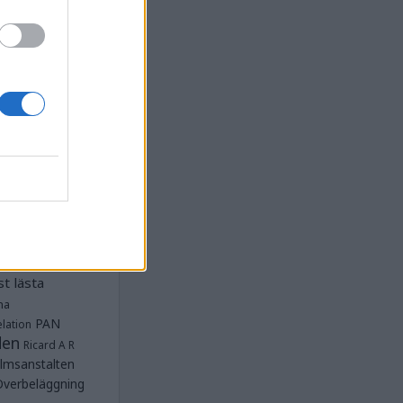
la
Anstalten
djan
Anstalten
Anstalten
Anstalten
nge
Barn- och
 Norra
lbeläggning
ärken
Fängelse
unnar
et
tet Göteborg
Kriminalvården
t lästa
na
PAN
lation
den
Ricard A R
lmsanstalten
Överbeläggning