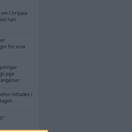
om Chrippa:
est han
ser
gor för sina
rpningar
gs pga
fängelser
efon hittades i
ntagen
ll”