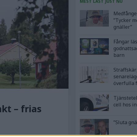
MEST LÄST JUST NU
Medfånge 
”Tycker m
gnäller”
Fångar lä
godnattsa
barn
Straffskä
senareläg
överfulla 
Tjänstetel
cell hos i
kt – frias
”Sluta gnä