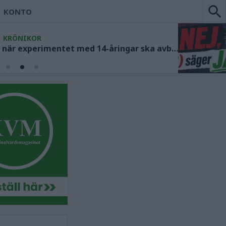
KONTO
KRÖNIKOR
Socialdemokraterna måste ange när experimentet med 14-åringar ska avbrytas