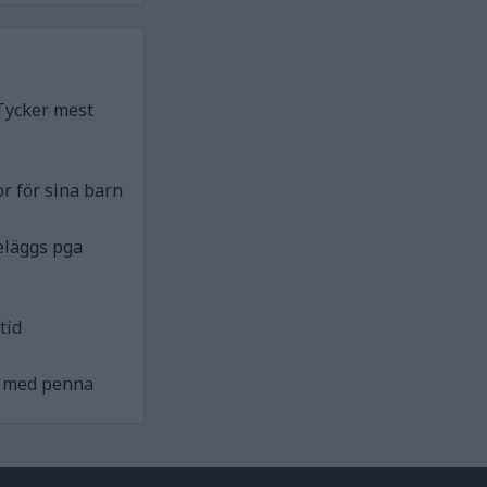
Tycker mest
r för sina barn
eläggs pga
tid
ck med penna