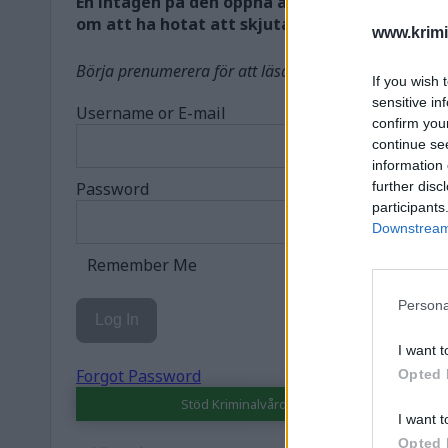
En intagen på den öppna anstalten Gruvberget
om att ha hotat att skjuta en kriminalvårdar
www.krimi
Börja prenumerera för att läsa detta innehåll.
If you wish 
sensitive in
Username or E-mail
confirm you
continue se
information 
Password
further disc
participants
Downstream 
Remember Me
Persona
I want t
Forgot Password
Opted 
Stöd Kriminalvårdsmagasinets bevakning av
I want t
Opted 