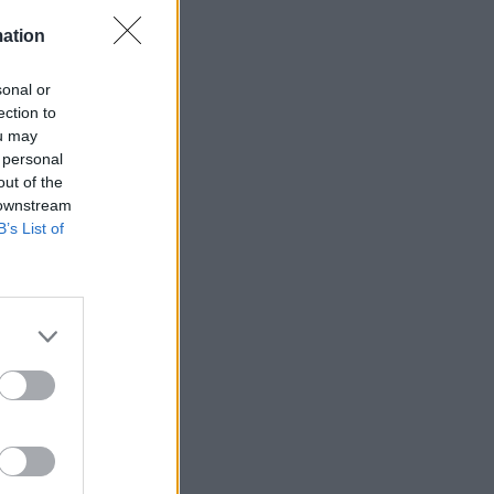
mation
sonal or
ection to
ets bevakning av
ou may
en
 personal
out of the
 downstream
B’s List of
ETS
Anstalten
n Johannesberg