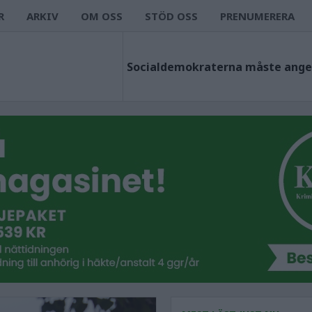
R
ARKIV
OM OSS
STÖD OSS
PRENUMERERA