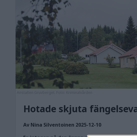
Anstalten Gruvberget. Foto: Kriminalvården
Hotade skjuta fängelseva
Av Nina Silventoinen 2025-12-10