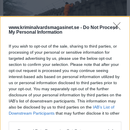
www.kriminalvardsmagasinet.se -
Do Not Process
My Personal Information
If you wish to opt-out of the sale, sharing to third parties, or
processing of your personal or sensitive information for
Rymningsrapport:
targeted advertising by us, please use the below opt-out
Anstalten hade inte
section to confirm your selection. Please note that after your
opt-out request is processed you may continue seeing
telefonnummer till
interest-based ads based on personal information utilized by
us or personal information disclosed to third parties prior to
polisen
your opt-out. You may separately opt-out of the further
disclosure of your personal information by third parties on the
Av Rahma Khalifa 2025-11-12
IAB’s list of downstream participants. This information may
also be disclosed by us to third parties on the
IAB’s List of
Två gängkriminella män rymde i september
Downstream Participants
that may further disclose it to other
third parties.
från häktet Västeråsen, beläget inom
anstalten Borås. Denna incident kritiseras nu