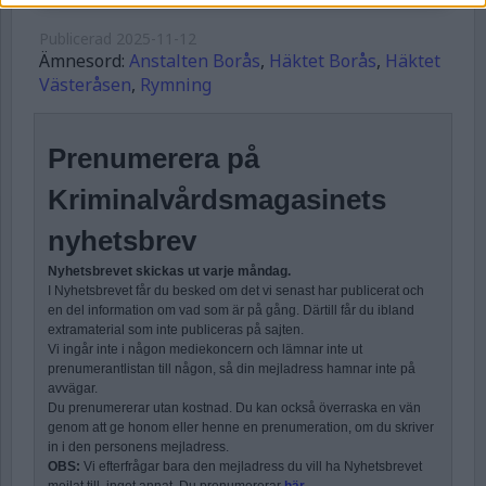
Publicerad
2025-11-12
Ämnesord:
Anstalten Borås
,
Häktet Borås
,
Häktet
Västeråsen
,
Rymning
Prenumerera på
Kriminalvårdsmagasinets
nyhetsbrev
Nyhetsbrevet skickas ut varje måndag.
I Nyhetsbrevet får du besked om det vi senast har publicerat och
en del information om vad som är på gång. Därtill får du ibland
extramaterial som inte publiceras på sajten.
Vi ingår inte i någon mediekoncern och lämnar inte ut
prenumerantlistan till någon, så din mejladress hamnar inte på
avvägar.
Du prenumererar utan kostnad. Du kan också överraska en vän
genom att ge honom eller henne en prenumeration, om du skriver
in i den personens mejladress.
OBS:
Vi efterfrågar bara den mejladress du vill ha Nyhetsbrevet
mejlat till, inget annat. Du prenumererar
här
.