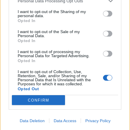
Personal Data Processing Opt Outs
kraftigt i Kriminalvårdens egen utredning,
bland annat hade vakthavande befäl inte
I want to opt-out of the Sharing of my
tillgång till polisens telefonnummer.
personal data.
Opted In
Börja prenumerera för att läsa detta innehåll.
I want to opt-out of the Sale of my
Personal Data.
Username or E-mail
Opted In
I want to opt-out of processing my
Personal Data for Targeted Advertising.
Opted In
Password
I want to opt-out of Collection, Use,
Retention, Sale, and/or Sharing of my
Personal Data that Is Unrelated with the
Purposes for which it was collected.
Remember Me
Opted Out
CONFIRM
Forgot Password
Data Deletion
Data Access
Privacy Policy
Stöd Kriminalvårdsmagasinets bevakning av Kriminalvården