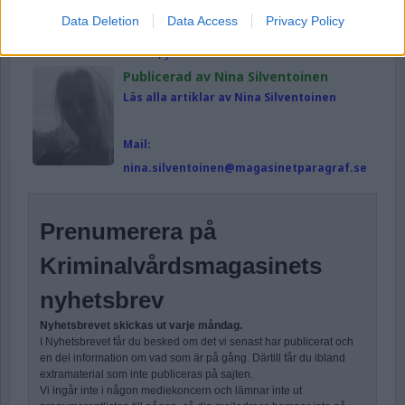
Data Deletion
Data Access
Privacy Policy
Publicerad
2025-10-29
Ämnesord:
Estland
,
JK
Publicerad av Nina Silventoinen
Läs alla artiklar av Nina Silventoinen
Mail:
nina.silventoinen@magasinetparagraf.se
Prenumerera på
Kriminalvårdsmagasinets
nyhetsbrev
Nyhetsbrevet skickas ut varje måndag.
I Nyhetsbrevet får du besked om det vi senast har publicerat och
en del information om vad som är på gång. Därtill får du ibland
extramaterial som inte publiceras på sajten.
Vi ingår inte i någon mediekoncern och lämnar inte ut