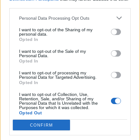
utomlands, bland annat med hänsyn till att
third parties.
grundläggande mänskliga rättigheter måste
kunna säkerställas.
Personal Data Processing Opt Outs
I want to opt-out of the Sharing of my
Börja prenumerera för att läsa detta innehåll.
personal data.
Opted In
Username or E-mail
I want to opt-out of the Sale of my
Personal Data.
Opted In
Password
I want to opt-out of processing my
Personal Data for Targeted Advertising.
Opted In
Remember Me
I want to opt-out of Collection, Use,
Retention, Sale, and/or Sharing of my
Personal Data that Is Unrelated with the
Purposes for which it was collected.
Opted Out
CONFIRM
Forgot Password
Stöd Kriminalvårdsmagasinets bevakning av Kriminalvården