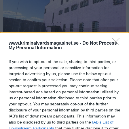
www.kriminalvardsmagasinet.se -
Do Not Process
My Personal Information
Upp till 600 svenska intagna kommer att flyttas till Estland för att avtjäna
sina straff. Foto: Tartu Prison, Estonia, Attribution,
https://commons.wikimedia.org/w/index.php?curid=2621918
If you wish to opt-out of the sale, sharing to third parties, or
processing of your personal or sensitive information for
Justitiekanslern kritisk
targeted advertising by us, please use the below opt-out
mot fängelseplatser
section to confirm your selection. Please note that after your
opt-out request is processed you may continue seeing
utomlands
interest-based ads based on personal information utilized by
us or personal information disclosed to third parties prior to
your opt-out. You may separately opt-out of the further
Av Nina Silventoinen 2025-10-29
disclosure of your personal information by third parties on the
IAB’s list of downstream participants. This information may
Justitiekanslern (JK) anser att det finns stora
also be disclosed by us to third parties on the
IAB’s List of
problem med att hyra fängelseplatser
Downstream Participants
that may further disclose it to other