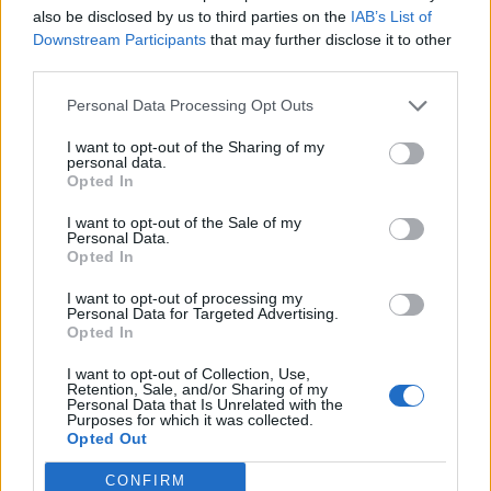
also be disclosed by us to third parties on the
IAB’s List of
Downstream Participants
that may further disclose it to other
PERSONALKRÖNIKA
third parties.
Personal Data Processing Opt Outs
I want to opt-out of the Sharing of my
personal data.
Opted In
I want to opt-out of the Sale of my
Personal Data.
Opted In
”Anstaltsledningen
I want to opt-out of processing my
Personal Data for Targeted Advertising.
Opted In
måste bytas ut”
I want to opt-out of Collection, Use,
Jag har arbetat på Västervik Norra under många
Retention, Sale, and/or Sharing of my
år och jag har fått nog. Min arbetsplats är korrupt
Personal Data that Is Unrelated with the
Purposes for which it was collected.
och ledningen med Åsa Lindberg i spetsen skapar
Opted Out
en ohållbar situation för mig och mina kollegor.
CONFIRM