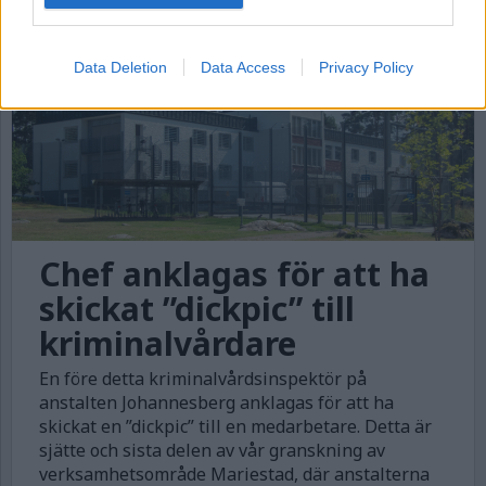
KVM GRANSKAR VO MARIESTAD
Data Deletion
Data Access
Privacy Policy
Chef anklagas för att ha
skickat ”dickpic” till
kriminalvårdare
En före detta kriminalvårdsinspektör på
anstalten Johannesberg anklagas för att ha
skickat en ”dickpic” till en medarbetare. Detta är
sjätte och sista delen av vår granskning av
verksamhetsområde Mariestad, där anstalterna