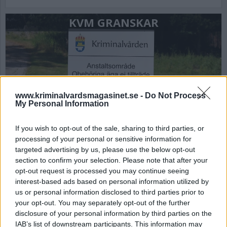
KVM GRANSKAR
www.kriminalvardsmagasinet.se -
Do Not Process
My Personal Information
If you wish to opt-out of the sale, sharing to third parties, or
Sexuella trakasserier på
processing of your personal or sensitive information for
anstalten Rödjan
targeted advertising by us, please use the below opt-out
section to confirm your selection. Please note that after your
En kvinnlig kriminalvårdsanställd har vid flera
opt-out request is processed you may continue seeing
tillfällen sexuellt trakasserat manliga kollegor.
interest-based ads based on personal information utilized by
Vid ett tillfälle kommenterade hon storleken på
us or personal information disclosed to third parties prior to
en intagens genitalier. När ansvarig chef blir
your opt-out. You may separately opt-out of the further
upplyst om den anställdas beteende så ignorerar
disclosure of your personal information by third parties on the
IAB’s list of downstream participants. This information may
hon det.