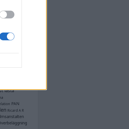
la
Anstalten
djan
Anstalten
Anstalten
Anstalten
nge
Barn- och
 Norra
lbeläggning
ärken
Fängelse
unnar
et
tet Göteborg
Kriminalvården
t lästa
na
PAN
lation
den
Ricard A R
lmsanstalten
Överbeläggning