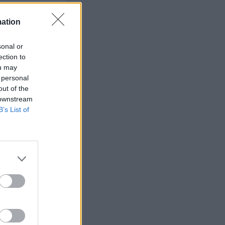
mation
sonal or
ets bevakning av
ection to
en
ou may
 personal
out of the
 downstream
B’s List of
ETS
Anstalten
n Johannesberg