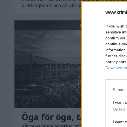
brottsligheten och att allt beror på Tidögängets h
www.krimi
GÄSTKRÖNIKA
If you wish 
sensitive in
confirm you
continue se
information 
further disc
participants
Downstream 
Persona
I want t
Opted 
Öga för öga, tand för ta
I want t
Vår nuvarande regering, stödda också av opposit