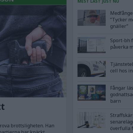
MEST LÄST JUST NU
Medfånge 
”Tycker m
gnäller”
Sport-bh 
påverka m
Tjänstetel
cell hos i
Fångar lä
godnattsa
barn
tt
Straffskä
senareläg
grova brottsligheten. Han
överfulla 
partierna har knäckt