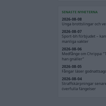
SENASTE NYHETERNA
2026-08-08
Unga brottslingar och v
2026-08-07
Sport-bh förbjudet – ka
manliga vakter
2026-08-06
Medfånge om Chrippa: ”
han gnäller”
2026-08-05
Fångar läser godnattsago
2026-08-04
Straffskärpningar senar
överfulla fängelser