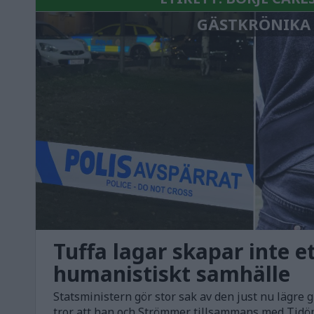
GÄSTKRÖNIKA
Tuffa lagar skapar inte e
humanistiskt samhälle
Statsministern gör stor sak av den just nu lägre 
tror att han och Strömmer tillsammans med Tidö