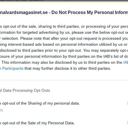
årdföra taktik.
nalvardsmagasinet.se -
Do Not Process My Personal Infor
STÖD OSS
to opt-out of the sale, sharing to third parties, or processing of your per
Stöd Kriminalvårdsmagasin
formation for targeted advertising by us, please use the below opt-out s
Kriminalvård
r selection. Please note that after your opt-out request is processed y
eing interest-based ads based on personal information utilized by us or
disclosed to third parties prior to your opt-out. You may separately opt-
losure of your personal information by third parties on the IAB’s list of
PRENUMERERA PÅ
. This information may also be disclosed by us to third parties on the
IA
KRIMINALVÅRDSMAGASIN
Participants
that may further disclose it to other third parties.
NYHETSBREV
l Data Processing Opt Outs
ÄMNESORD
o opt-out of the Sharing of my personal data.
In
Anstalten Borås
Anstalten Fosie
nd
Hall
Anstalten Hällby
Anstalte
o opt-out of the Sale of my Personal Data.
ionen, har nu påbörjat en