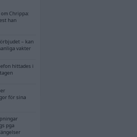
om Chrippa:
est han
förbjudet – kan
anliga vakter
efon hittades i
ntagen
ser
gor för sina
rpningar
gs pga
fängelser