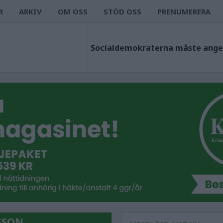
R
ARKIV
OM OSS
STÖD OSS
PRENUMERERA
SSON