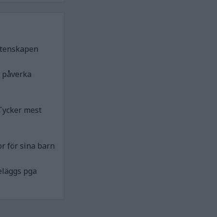
etenskapen
n påverka
Tycker mest
r för sina barn
eläggs pga