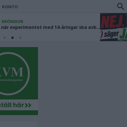
KONTO
KRÖNIKOR
Socialdemokraterna måste ange när experimentet med 14-åringar ska avbrytas