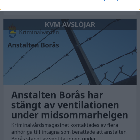
fel.
KVM AVSLÖJAR
Anstalten Borås har
stängt av ventilationen
under midsommarhelgen
Kriminalvårdsmagasinet kontaktades av flera
anhöriga till intagna som berättade att anstalten
Borås stängt av ventilationen under