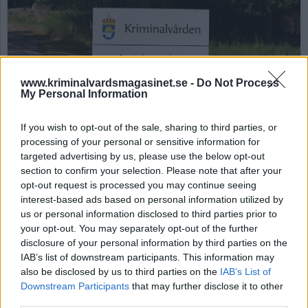
www.kriminalvardsmagasinet.se -
Do Not Process
My Personal Information
If you wish to opt-out of the sale, sharing to third parties, or
processing of your personal or sensitive information for
Fångstrejk på anstalten
targeted advertising by us, please use the below opt-out
Borås – ”klädkod” uppges
section to confirm your selection. Please note that after your
opt-out request is processed you may continue seeing
vara orsak
interest-based ads based on personal information utilized by
us or personal information disclosed to third parties prior to
Intagna på två av fyra avdelningar på anstalten
your opt-out. You may separately opt-out of the further
Borås, har gått ut i strejk. Kriminalvårdschefen
disclosure of your personal information by third parties on the
vill dock inte kalla det för ”strejk”. Ny klädkod
IAB’s list of downstream participants. This information may
uppges ligga bakom.
also be disclosed by us to third parties on the
IAB’s List of
Downstream Participants
that may further disclose it to other
third parties.