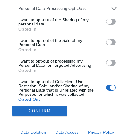
KVM AVSLÖJAR
Personal Data Processing Opt Outs
I want to opt-out of the Sharing of my
personal data.
Opted In
I want to opt-out of the Sale of my
Personal Data.
Opted In
I want to opt-out of processing my
Kriminalvården: ”Det
Personal Data for Targeted Advertising.
Opted In
stämmer inte att
I want to opt-out of Collection, Use,
ventilationen varit
Retention, Sale, and/or Sharing of my
Personal Data that Is Unrelated with the
avstängd under helgen”
Purposes for which it was collected.
Opted Out
Kriminalvårdsmagasinet avslöjade att ventilation
CONFIRM
varit avstängd under midsommarhelgen på
anstalten Borås, något Kriminalvården
bekräftade i en kommentar. Nu ändrar sig
Kriminalvården och hävdar att man tidigare sagt
Data Deletion
Data Access
Privacy Policy