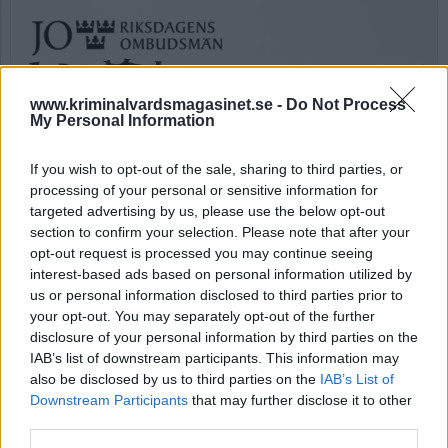
www.kriminalvardsmagasinet.se -
Do Not Process
My Personal Information
If you wish to opt-out of the sale, sharing to third parties, or
processing of your personal or sensitive information for
targeted advertising by us, please use the below opt-out
Ingripande
section to confirm your selection. Please note that after your
tvångsåtgärder mot
opt-out request is processed you may continue seeing
interest-based ads based on personal information utilized by
intagen – ”oacceptabelt”
us or personal information disclosed to third parties prior to
your opt-out. You may separately opt-out of the further
Misstankar uppkom att en intagen skulle
disclosure of your personal information by third parties on the
smuggla in knark via besök, ändå tillät anstalten
IAB’s list of downstream participants. This information may
Borås att besöket genomfördes.
also be disclosed by us to third parties on the
IAB’s List of
Justitieombudsmannen (JO) anser att agerandet
Downstream Participants
that may further disclose it to other
från ansvariga är ”fullständigt oacceptabelt”.
third parties.