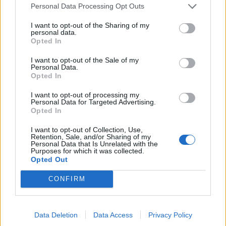
Personal Data Processing Opt Outs
KVM GRANSKAR
I want to opt-out of the Sharing of my
personal data.
Opted In
I want to opt-out of the Sale of my
Personal Data.
Opted In
I want to opt-out of processing my
Personal Data for Targeted Advertising.
Opted In
Anstalten Salberga
I want to opt-out of Collection, Use,
mörkar massisolering –
Retention, Sale, and/or Sharing of my
Personal Data that Is Unrelated with the
Purposes for which it was collected.
riskerar skadestånd i
Opted Out
miljonklassen
CONFIRM
Intagna på flera avdelningar på anstalten
Salberga har hållits inlåsta i nästan två veckor,
trots att åtgärden kan vara lagstridig.
Data Deletion
Data Access
Privacy Policy
Kriminalvården vägrar kommentera agerandet.