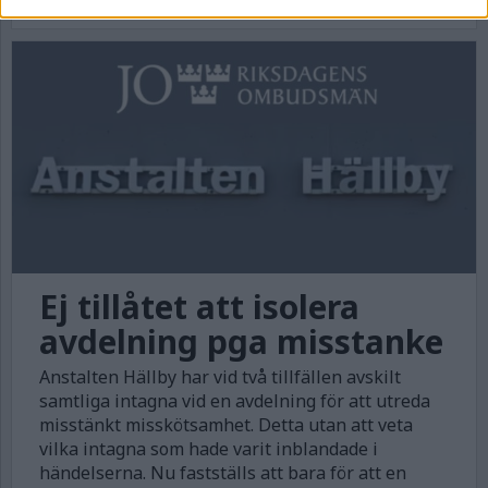
Ej tillåtet att isolera
avdelning pga misstanke
Anstalten Hällby har vid två tillfällen avskilt
samtliga intagna vid en avdelning för att utreda
misstänkt misskötsamhet. Detta utan att veta
vilka intagna som hade varit inblandade i
händelserna. Nu fastställs att bara för att en