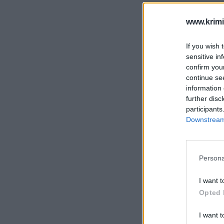
www.krimi
If you wish 
sensitive in
confirm you
continue se
information 
further disc
participants
Downstream 
Persona
I want t
Opted 
I want t