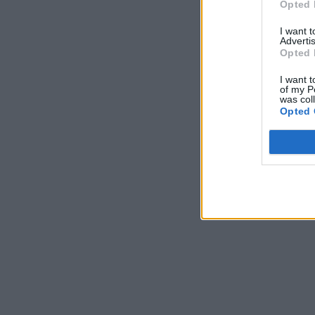
Opted 
I want 
Advertis
Opted 
I want t
of my P
was col
Opted 