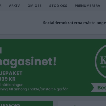
R
ARKIV
OM OSS
STÖD OSS
PRENUMERERA
IKSFORS