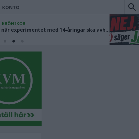
KONTO
KRÖNIKOR
Socialdemokraterna måste ange när experimentet med 14-åringar ska avbrytas