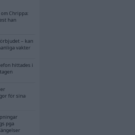
om Chrippa:
est han
förbjudet – kan
anliga vakter
efon hittades i
ntagen
ser
gor för sina
rpningar
gs pga
fängelser