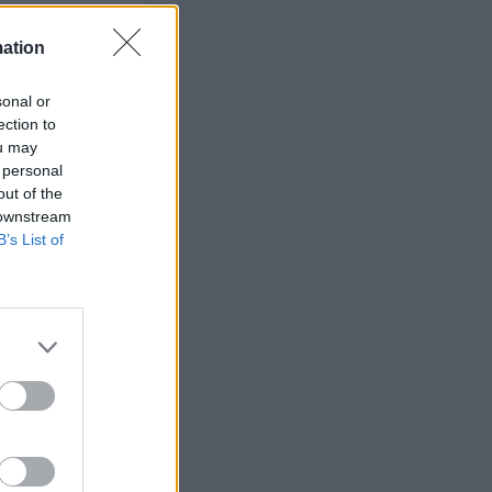
mation
sonal or
ets bevakning av
ection to
en
ou may
 personal
out of the
 downstream
B’s List of
ETS
Anstalten
n Johannesberg