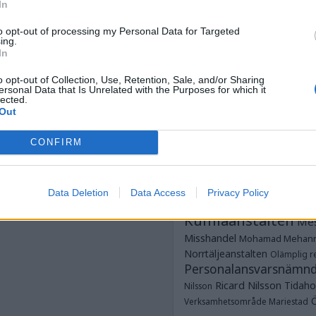
Anstalten Kum
In
Anstalten Rö
Norrtälje
to opt-out of processing my Personal Data for Targeted
Anstalten Salberga
Sagsjön
ing.
Anstalten Skänni
In
Saltvik
Tidaholm
Anstalten Västervik
o opt-out of Collection, Use, Retention, Sale, and/or Sharing
Dubbe
ungdomsavdelningar
ersonal Data that Is Unrelated with the Purposes for which it
lected.
Dödsfall
Fotboja
Estland
frim
Out
Glenn Zetterlind
G
Strömmer
Göteborgshäkt
CONFIRM
Hallanstalten
Häkte
Häk
JO
Jesper Hansson
JK
Data Deletion
Data Access
Privacy Policy
Justitieombudsmannen
Kumlaanstalten
Mes
Misshandel
Mohamad Mehan
Norrtäljeanstalten
Olämplig re
Personalansvarsnämn
Ricard Nilsson
Tidaho
Nilsson
Verksamhetsområde Mariestad