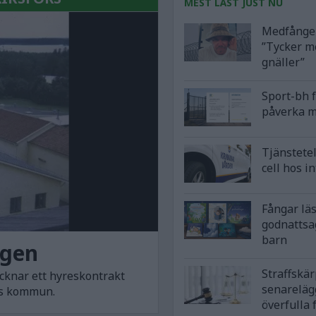
MEST LÄST JUST NU
Medfånge 
”Tycker m
gnäller”
Sport-bh 
påverka m
Tjänstetel
cell hos i
Fångar lä
godnattsa
barn
igen
Straffskä
cknar ett hyreskontrakt
senareläg
nds kommun.
överfulla 