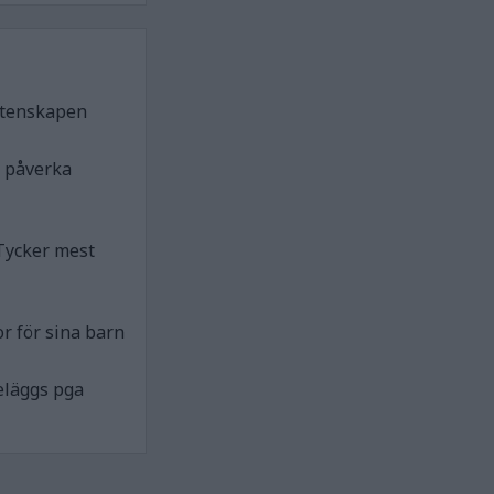
etenskapen
n påverka
Tycker mest
r för sina barn
eläggs pga