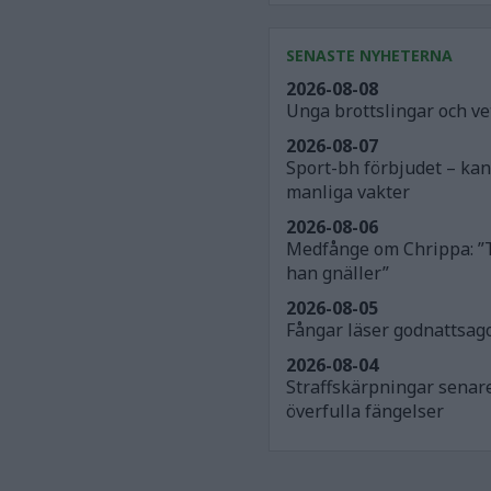
SENASTE NYHETERNA
2026-08-08
Unga brottslingar och v
2026-08-07
Sport-bh förbjudet – ka
manliga vakter
2026-08-06
Medfånge om Chrippa: ”
han gnäller”
2026-08-05
Fångar läser godnattsago
2026-08-04
Straffskärpningar senar
överfulla fängelser