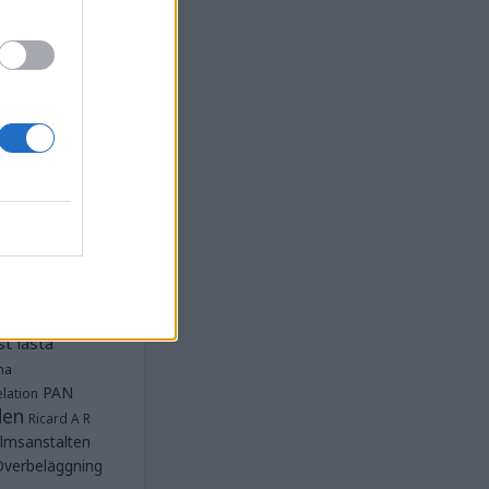
la
Anstalten
djan
Anstalten
Anstalten
Anstalten
nge
Barn- och
 Norra
lbeläggning
ärken
Fängelse
unnar
et
tet Göteborg
Kriminalvården
t lästa
na
PAN
lation
den
Ricard A R
lmsanstalten
Överbeläggning