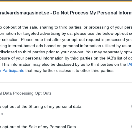
nalvardsmagasinet.se -
Do Not Process My Personal Infor
STÖD OSS
to opt-out of the sale, sharing to third parties, or processing of your per
Stöd Kriminalvårdsmagasin
formation for targeted advertising by us, please use the below opt-out s
Kriminalvård
r selection. Please note that after your opt-out request is processed y
eing interest-based ads based on personal information utilized by us or
disclosed to third parties prior to your opt-out. You may separately opt-
losure of your personal information by third parties on the IAB’s list of
PRENUMERERA PÅ
. This information may also be disclosed by us to third parties on the
IA
KRIMINALVÅRDSMAGASIN
Participants
that may further disclose it to other third parties.
NYHETSBREV
l Data Processing Opt Outs
ÄMNESORD
o opt-out of the Sharing of my personal data.
In
Anstalten Borås
Anstalten Fosie
Hall
Anstalten Hällby
Anstalte
o opt-out of the Sale of my Personal Data.