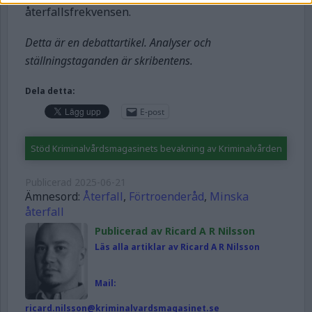
återfallsfrekvensen.
Detta är en debattartikel. Analyser och
ställningstaganden är skribentens.
Dela detta:
E-post
Stöd Kriminalvårdsmagasinets bevakning av Kriminalvården
Publicerad
2025-06-21
Ämnesord:
Återfall
,
Förtroenderåd
,
Minska
återfall
Publicerad av Ricard A R Nilsson
Läs alla artiklar av Ricard A R Nilsson
Mail:
ricard.nilsson@kriminalvardsmagasinet.se