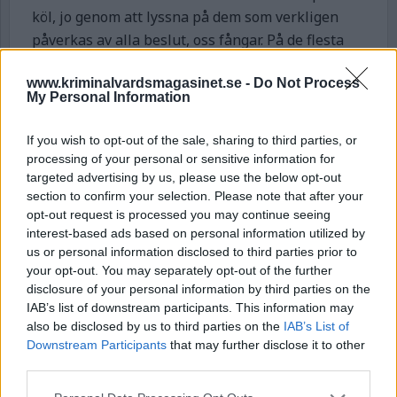
köl, jo genom att lyssna på dem som verkligen
påverkas av alla beslut, oss fångar. På de flesta
avdelningar finns förtroenderåd, detta är
www.kriminalvardsmagasinet.se -
Do Not Process
demokratiskt valda intagna som för de andras
My Personal Information
talan gentemot framförallt anstaltsledningen.
Dessa förtroenderåd tror jag kan användas som
If you wish to opt-out of the sale, sharing to third parties, or
bollplank innan vissa åtgärder införs. Nu menar
processing of your personal or sensitive information for
jag förstås inte att vi intagna ska ha någon typ av
targeted advertising by us, please use the below opt-out
section to confirm your selection. Please note that after your
beslutanderätt, situationen i sig ger ju inget
opt-out request is processed you may continue seeing
sådant utrymme, men väl en yttranderätt.
interest-based ads based on personal information utilized by
us or personal information disclosed to third parties prior to
Intagna som remissinstans
your opt-out. You may separately opt-out of the further
disclosure of your personal information by third parties on the
Innan en lag röstas igenom av riksdagen så har
IAB’s list of downstream participants. This information may
also be disclosed by us to third parties on the
IAB’s List of
en SOU (Statens offentliga utredningar)
Downstream Participants
that may further disclose it to other
genomförts. Dessa utredningar går ut på remiss
third parties.
till många olika organisationer som yttrar sig