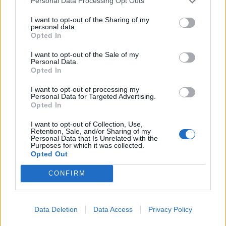
Personal Data Processing Opt Outs
över förslaget, även enskilda individer har rätt
komma med synpunkter. Det är alltså
I want to opt-out of the Sharing of my
personal data.
standardförfarande att nya lagförslag ska
Opted In
granskas av berörda parter.
I want to opt-out of the Sale of my
Personal Data.
Min idé är alltså att vi intagna får tillgång till de
Opted In
nya regler och åtgärder som Kriminalvården
funderar på att genomföra. Förtroenderåden
I want to opt-out of processing my
Personal Data for Targeted Advertising.
skulle kunna vara remissinstanser som kommer
Opted In
med tankar kring planerade förändringar.
I want to opt-out of Collection, Use,
Naturligtvis skulle vissa saker inte kunna dryftas
Retention, Sale, and/or Sharing of my
Personal Data that Is Unrelated with the
på grund av säkerhetsskäl, men mycket skulle
Purposes for which it was collected.
Opted Out
ändå kunna läsas av intagna innan ett slutligt
beslut fattas. På detta sätt skulle en förbättrad
CONFIRM
dialog skapas mellan vakter och fångar. En vettig
dialog är jag övertygad om skulle minska antalet
incidenter samtidigt som Kriminalvården blir
Data Deletion
Data Access
Privacy Policy
effektivare, vilket i sin tur minskar