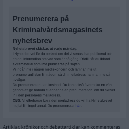
Prenumerera på
Kriminalvårdsmagasinets
nyhetsbrev
Nyhetsbrevet skickas ut varje måndag.
I Nyhetsbrevet får du besked om det vi senast har publicerat och
en del information om vad som är på gång. Därtill får du ibland
extramaterial som inte publiceras på sajten.
Vi ingår inte i någon mediekoncern och lämnar inte ut
prenumerantlistan till någon, så din mejladress hamnar inte på
avvägar.
Du prenumererar utan kostnad. Du kan också överraska en vän
genom att ge honom eller henne en prenumeration, om du skriver
in i den personens mejladress.
OBS:
Vi efterfrågar bara den mejladress du vill ha Nyhetsbrevet
mejlat till, inget annat. Du prenumererar
här
.
Artiklar, krönikor och debattartiklar kan kommenteras