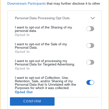
mannen bakom alla rubrikerna.
Downstream Participants
that may further disclose it to other
third parties.
Börja prenumerera för att läsa detta innehåll.
Personal Data Processing Opt Outs
Username or E-mail
I want to opt-out of the Sharing of my
personal data.
Opted In
Password
I want to opt-out of the Sale of my
Personal Data.
Opted In
I want to opt-out of processing my
Remember Me
Personal Data for Targeted Advertising.
Opted In
I want to opt-out of Collection, Use,
Retention, Sale, and/or Sharing of my
Personal Data that Is Unrelated with the
Purposes for which it was collected.
Forgot Password
Opted Out
Stöd Kriminalvårdsmagasinets bevakning av Kriminalvården
CONFIRM
Publicerad
2026-03-01