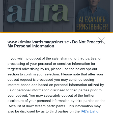
www.kriminalvardsmagasinet.se -
Do Not Process
My Personal Information
Från Lidingö till
Kumlaanstalten
If you wish to opt-out of the sale, sharing to third parties, or
processing of your personal or sensitive information for
targeted advertising by us, please use the below opt-out
Av Ricard A R Nilsson 2026-03-01
section to confirm your selection. Please note that after your
opt-out request is processed you may continue seeing
Det var 2021 som Alexander Ernstberger mot
interest-based ads based on personal information utilized by
sitt nekande dömdes till fängelse för brott
us or personal information disclosed to third parties prior to
begångna under hans tid som VD för Allra.
your opt-out. You may separately opt-out of the further
Tingsrätten friade, medan hovrätten hade en
disclosure of your personal information by third parties on the
annan åsikt och utdömde ett straff på sex år. I
IAB’s list of downstream participants. This information may
hans självbiografi får läsaren en insikt i
also be disclosed by us to third parties on the
IAB’s List of