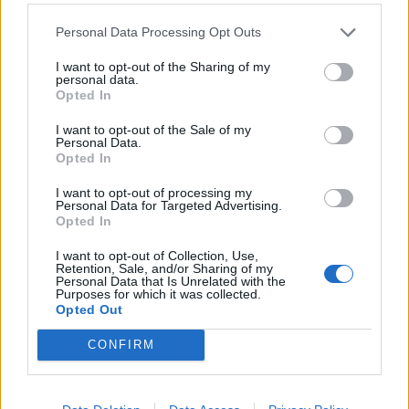
tillsynsmyndighet ska införas.
Personal Data Processing Opt Outs
Börja prenumerera för att läsa detta innehåll.
I want to opt-out of the Sharing of my
Username or E-mail
personal data.
Opted In
I want to opt-out of the Sale of my
Personal Data.
Password
Opted In
I want to opt-out of processing my
Personal Data for Targeted Advertising.
Remember Me
Opted In
I want to opt-out of Collection, Use,
Retention, Sale, and/or Sharing of my
Personal Data that Is Unrelated with the
Purposes for which it was collected.
Opted Out
Forgot Password
CONFIRM
Stöd Kriminalvårdsmagasinets bevakning av Kriminalvården
Publicerad
2026-02-06