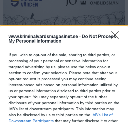
www.kriminalvardsmagasinet.se -
Do Not Process
My Personal Information
Ny tillsynsmyndighet
If you wish to opt-out of the sale, sharing to third parties, or
processing of your personal or sensitive information for
kan införas för att
targeted advertising by us, please use the below opt-out
granska Kriminalvården
section to confirm your selection. Please note that after your
opt-out request is processed you may continue seeing
interest-based ads based on personal information utilized by
Av Ricard A R Nilsson 2026-02-06
us or personal information disclosed to third parties prior to
your opt-out. You may separately opt-out of the further
Idag har varken Kriminalvården eller Polisen
disclosure of your personal information by third parties on the
något ordinarie granskningsorgan, det enda
IAB’s list of downstream participants. This information may
som står till buds är Justitieombudsmannen
also be disclosed by us to third parties on the
IAB’s List of
Downstream Participants
that may further disclose it to other
(JO). Nu ska det utredas om någon ny
third parties.