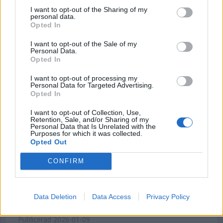
alls längesedan på Kumla.
I want to opt-out of the Sharing of my
personal data.
Opted In
Börja prenumerera för att läsa detta innehåll.
I want to opt-out of the Sale of my
Username or E-mail
Personal Data.
Opted In
I want to opt-out of processing my
Personal Data for Targeted Advertising.
Password
Opted In
I want to opt-out of Collection, Use,
Retention, Sale, and/or Sharing of my
Remember Me
Personal Data that Is Unrelated with the
Purposes for which it was collected.
Opted Out
CONFIRM
Forgot Password
Stöd Kriminalvårdsmagasinets bevakning av Kriminalvården
Data Deletion
Data Access
Privacy Policy
Publicerad
2026-01-09