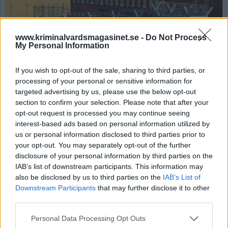
www.kriminalvardsmagasinet.se -
Do Not Process
My Personal Information
If you wish to opt-out of the sale, sharing to third parties, or
processing of your personal or sensitive information for
Anstalten Kumla. Foto: Kriminalvården.
targeted advertising by us, please use the below opt-out
section to confirm your selection. Please note that after your
”Hur ska vi kunna
opt-out request is processed you may continue seeing
rehabiliteras?”
interest-based ads based on personal information utilized by
us or personal information disclosed to third parties prior to
your opt-out. You may separately opt-out of the further
Publicerad 2026-01-09
disclosure of your personal information by third parties on the
IAB’s list of downstream participants. This information may
Jag kan absolut inte tala för alla på klass 1
also be disclosed by us to third parties on the
IAB’s List of
anstalter, men för dom som är i samma
Downstream Participants
that may further disclose it to other
third parties.
situation som mig, så vill jag lyfta ett stort
problem. Det är nu särskilt aktuellt med
Personal Data Processing Opt Outs
tanke på det dödsfall som inträffade för inte