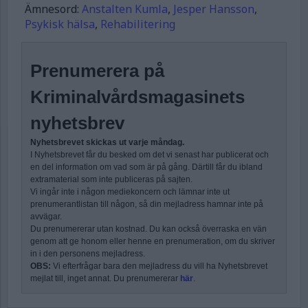
Ämnesord:
Anstalten Kumla
,
Jesper Hansson
,
Psykisk hälsa
,
Rehabilitering
Prenumerera på
Kriminalvårdsmagasinets
nyhetsbrev
Nyhetsbrevet skickas ut varje måndag.
I Nyhetsbrevet får du besked om det vi senast har publicerat och
en del information om vad som är på gång. Därtill får du ibland
extramaterial som inte publiceras på sajten.
Vi ingår inte i någon mediekoncern och lämnar inte ut
prenumerantlistan till någon, så din mejladress hamnar inte på
avvägar.
Du prenumererar utan kostnad. Du kan också överraska en vän
genom att ge honom eller henne en prenumeration, om du skriver
in i den personens mejladress.
OBS:
Vi efterfrågar bara den mejladress du vill ha Nyhetsbrevet
mejlat till, inget annat. Du prenumererar
här
.