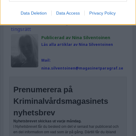
Publicerad
2026-01-07
Data Deletion
Data Access
Privacy Policy
Ämnesord:
Jackie Arklöv
,
Livstidsstraff
,
Malexander
,
Omvandling av livstidsstraff
,
Örebro
tingsrätt
Publicerad av Nina Silventoinen
Läs alla artiklar av Nina Silventoinen
Mail:
nina.silventoinen@magasinetparagraf.se
Prenumerera på
Kriminalvårdsmagasinets
nyhetsbrev
Nyhetsbrevet skickas ut varje måndag.
I Nyhetsbrevet får du besked om det vi senast har publicerat och
en del information om vad som är på gång. Därtill får du ibland