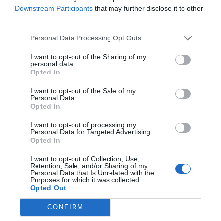
omvandling av livstidsstraffet. Detta är
Downstream Participants
that may further disclose it to other
åttonde gången han nekas tidsbestämt av
third parties.
tingsrätten.
Personal Data Processing Opt Outs
Börja prenumerera för att läsa detta innehåll.
I want to opt-out of the Sharing of my
personal data.
Username or E-mail
Opted In
I want to opt-out of the Sale of my
Personal Data.
Password
Opted In
I want to opt-out of processing my
Personal Data for Targeted Advertising.
Opted In
Remember Me
I want to opt-out of Collection, Use,
Retention, Sale, and/or Sharing of my
Personal Data that Is Unrelated with the
Purposes for which it was collected.
Opted Out
Forgot Password
CONFIRM
Stöd Kriminalvårdsmagasinets bevakning av Kriminalvården