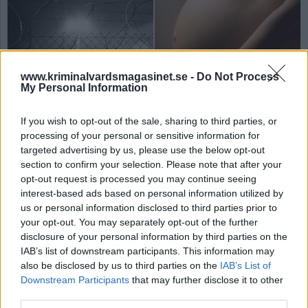
www.kriminalvardsmagasinet.se -
Do Not Process
My Personal Information
If you wish to opt-out of the sale, sharing to third parties, or
Livstidsdömd nekas att
processing of your personal or sensitive information for
targeted advertising by us, please use the below opt-out
skaffa barn
section to confirm your selection. Please note that after your
opt-out request is processed you may continue seeing
interest-based ads based on personal information utilized by
Av Ricard A R Nilsson 2025-10-08
us or personal information disclosed to third parties prior to
your opt-out. You may separately opt-out of the further
En man dömd till livstids fängelse vill skaffa
disclosure of your personal information by third parties on the
barn med sin fru, något som reglerna på
IAB’s list of downstream participants. This information may
säkerhetsavdelningen inte medger.
also be disclosed by us to third parties on the
IAB’s List of
Downstream Participants
that may further disclose it to other
Börja prenumerera för att läsa detta innehåll.
third parties.