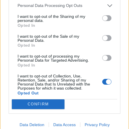
Username or E-mail
Personal Data Processing Opt Outs
I want to opt-out of the Sharing of my
personal data.
Password
Opted In
I want to opt-out of the Sale of my
Personal Data.
Opted In
Remember Me
I want to opt-out of processing my
Personal Data for Targeted Advertising.
Opted In
I want to opt-out of Collection, Use,
Forgot Password
Retention, Sale, and/or Sharing of my
Personal Data that Is Unrelated with the
Stöd Kriminalvårdsmagasinets bevakning av Kriminalvården
Purposes for which it was collected.
Opted Out
Publicerad
2025-10-08
CONFIRM
Ämnesord:
Artikel 8
,
Europadomstolen
,
Europakonventionen
,
fenix
,
Livistidsdömd
,
Säkerhetsavdelning
Data Deletion
Data Access
Privacy Policy
Publicerad av Ricard A R Nilsson