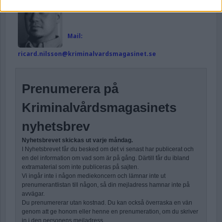
Läs alla artiklar av Ricard A R Nilsson
Mail:
ricard.nilsson@kriminalvardsmagasinet.se
Prenumerera på
Kriminalvårdsmagasinets
nyhetsbrev
Nyhetsbrevet skickas ut varje måndag.
I Nyhetsbrevet får du besked om det vi senast har publicerat och
en del information om vad som är på gång. Därtill får du ibland
extramaterial som inte publiceras på sajten.
Vi ingår inte i någon mediekoncern och lämnar inte ut
prenumerantlistan till någon, så din mejladress hamnar inte på
avvägar.
Du prenumererar utan kostnad. Du kan också överraska en vän
genom att ge honom eller henne en prenumeration, om du skriver
in i den personens mejladress.