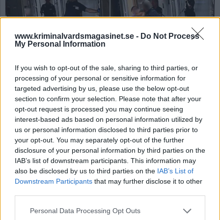
www.kriminalvardsmagasinet.se -
Do Not Process
My Personal Information
If you wish to opt-out of the sale, sharing to third parties, or
processing of your personal or sensitive information for
På vänsterbilden syns den åtalade kriminalvårdaren utdela en spark mot
targeted advertising by us, please use the below opt-out
den intagne. På högerbilden syns kriminalvårdaren utdela ett
section to confirm your selection. Please note that after your
knytnävsslag mot den intagne. Foto: Polisen
opt-out request is processed you may continue seeing
interest-based ads based on personal information utilized by
Häktesvakt
us or personal information disclosed to third parties prior to
misshandlade intagen –
your opt-out. You may separately opt-out of the further
disclosure of your personal information by third parties on the
åtalas
IAB’s list of downstream participants. This information may
also be disclosed by us to third parties on the
IAB’s List of
Downstream Participants
that may further disclose it to other
Av Nathalie Wästerlund 2025-10-01
third parties.
En manlig kriminalvårdare vid häktet i Malmö
Personal Data Processing Opt Outs
utdelade både slag och sparkar mot en