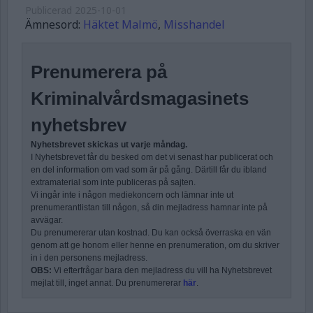
Publicerad
2025-10-01
Ämnesord:
Häktet Malmö
,
Misshandel
Prenumerera på
Kriminalvårdsmagasinets
nyhetsbrev
Nyhetsbrevet skickas ut varje måndag.
I Nyhetsbrevet får du besked om det vi senast har publicerat och
en del information om vad som är på gång. Därtill får du ibland
extramaterial som inte publiceras på sajten.
Vi ingår inte i någon mediekoncern och lämnar inte ut
prenumerantlistan till någon, så din mejladress hamnar inte på
avvägar.
Du prenumererar utan kostnad. Du kan också överraska en vän
genom att ge honom eller henne en prenumeration, om du skriver
in i den personens mejladress.
OBS:
Vi efterfrågar bara den mejladress du vill ha Nyhetsbrevet
mejlat till, inget annat. Du prenumererar
här
.