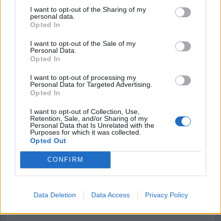
intagen. Nu står han åtalad som misstänkt för
I want to opt-out of the Sharing of my
misshandel.
personal data.
Opted In
Börja prenumerera för att läsa detta innehåll.
I want to opt-out of the Sale of my
Personal Data.
Opted In
Username or E-mail
I want to opt-out of processing my
Personal Data for Targeted Advertising.
Opted In
Password
I want to opt-out of Collection, Use,
Retention, Sale, and/or Sharing of my
Personal Data that Is Unrelated with the
Purposes for which it was collected.
Remember Me
Opted Out
CONFIRM
Forgot Password
Data Deletion
Data Access
Privacy Policy
Stöd Kriminalvårdsmagasinets bevakning av Kriminalvården