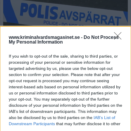
www.kriminalvardsmagasinet.se -
Do Not Process
My Personal Information
Misshandel på anstalten
If you wish to opt-out of the sale, sharing to third parties, or
processing of your personal or sensitive information for
Gävle – personal väntade
targeted advertising by us, please use the below opt-out
med att ringa polis
section to confirm your selection. Please note that after your
opt-out request is processed you may continue seeing
interest-based ads based on personal information utilized by
Av Ricard A R Nilsson 2025-07-11
us or personal information disclosed to third parties prior to
your opt-out. You may separately opt-out of the further
En misstänkt grov misshandel har inträffat på
disclosure of your personal information by third parties on the
anstalten Gävle. Kriminalvårdspersonal
IAB’s list of downstream participants. This information may
avvaktade i över sju timmar med att tillkalla
also be disclosed by us to third parties on the
IAB’s List of
Downstream Participants
that may further disclose it to other
polis.
third parties.