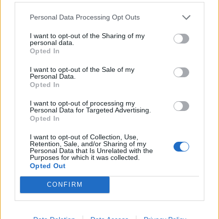
Börja prenumerera för att läsa detta innehåll.
Personal Data Processing Opt Outs
Username or E-mail
I want to opt-out of the Sharing of my
personal data.
Opted In
Password
I want to opt-out of the Sale of my
Personal Data.
Opted In
I want to opt-out of processing my
Remember Me
Personal Data for Targeted Advertising.
Opted In
I want to opt-out of Collection, Use,
Retention, Sale, and/or Sharing of my
Personal Data that Is Unrelated with the
Purposes for which it was collected.
Forgot Password
Opted Out
Stöd Kriminalvårdsmagasinets bevakning av Kriminalvården
CONFIRM
Publicerad
2025-07-11
Ämnesord:
Anstalten Gävle
,
Gävleanstalten
,
Grov