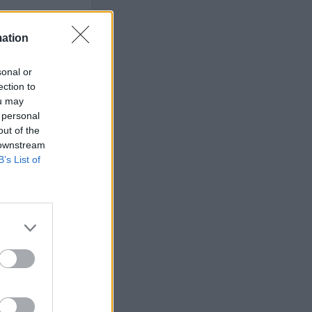
mation
sonal or
ets bevakning av
ection to
en
ou may
 personal
out of the
 downstream
ETS
B’s List of
Anstalten
n Johannesberg