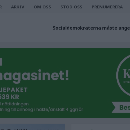
R
ARKIV
OM OSS
STÖD OSS
PRENUMERERA