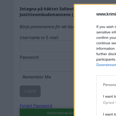
Intagna på häktet Sollentuna är inlåsta för st
Justitieombudsmannens (JO) bedömning. Nu få
www.krimi
Börja prenumerera för att läsa detta innehåll.
If you wish 
sensitive in
Username or E-mail
confirm you
continue se
information 
further disc
Password
participants
Downstream 
Remember Me
Persona
I want t
Opted 
Forgot Password
Stöd Kriminalvårdsmagasinets bevakning av
I want t