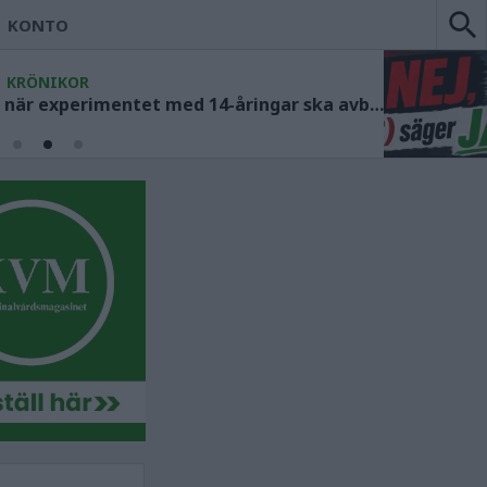
KONTO
KRÖNIKOR
Socialdemokraterna måste ange när experimentet med 14-åringar ska avbrytas