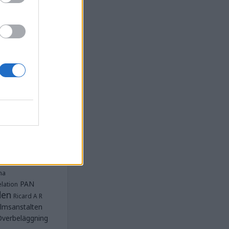
la
Anstalten
djan
Anstalten
Anstalten
Anstalten
nge
Barn- och
 Norra
lbeläggning
ärken
Fängelse
unnar
et
tet Göteborg
Kriminalvården
t lästa
na
PAN
lation
den
Ricard A R
lmsanstalten
Överbeläggning