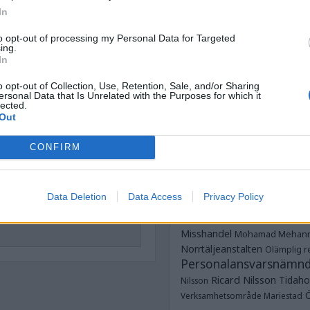
Anstalten Kum
In
Anstalten Rö
Norrtälje
Anstalten Salberga
Sagsjön
to opt-out of processing my Personal Data for Targeted
ing.
Anstalten Skänni
Saltvik
In
Tidaholm
Anstalten Västervik
Dubbe
dsmagasinets
o opt-out of Collection, Use, Retention, Sale, and/or Sharing
ungdomsavdelningar
ersonal Data that Is Unrelated with the Purposes for which it
Dödsfall
Fotboja
Estland
frim
lected.
Glenn Zetterlind
G
Out
Strömmer
Göteborgshäkt
n del information om vad som är på
CONFIRM
Hallanstalten
Häkte
Häk
en.
JO
stan till någon, så din mejladress
Jesper Hansson
JK
nom att ge honom eller henne en
Justitieombudsmannen
Data Deletion
Data Access
Privacy Policy
Kumlaanstalten
Mes
at till, inget annat. Du
Misshandel
Mohamad Mehan
Norrtäljeanstalten
Olämplig re
Personalansvarsnämn
Ricard Nilsson
Tidaho
Nilsson
Verksamhetsområde Mariestad