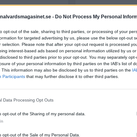
or del av dygnet enligt
r häktet kritik.
nalvardsmagasinet.se -
Do Not Process My Personal Infor
STÖD OSS
to opt-out of the sale, sharing to third parties, or processing of your per
Stöd Kriminalvårdsmagasin
formation for targeted advertising by us, please use the below opt-out s
Kriminalvård
r selection. Please note that after your opt-out request is processed y
eing interest-based ads based on personal information utilized by us or
disclosed to third parties prior to your opt-out. You may separately opt-
PRENUMERERA PÅ
losure of your personal information by third parties on the IAB’s list of
KRIMINALVÅRDSMAGASIN
. This information may also be disclosed by us to third parties on the
IA
NYHETSBREV
Participants
that may further disclose it to other third parties.
l Data Processing Opt Outs
ÄMNESORD
o opt-out of the Sharing of my personal data.
Anstalten Borås
Anstalten Fosie
In
Hall
Anstalten Hällby
Anstalte
 Kriminalvården
o opt-out of the Sale of my Personal Data.